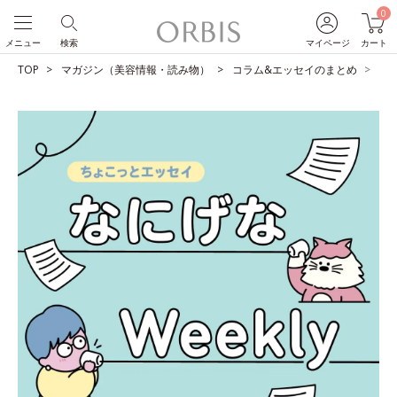
0
メニュー
検索
マイページ
カート
TOP
マガジン（美容情報・読み物）
コラム&エッセイのまとめ
あ