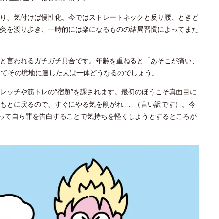
り、気付けば慢性化。今ではストレートネックと反り腰、ときど
灸を渡り歩き、一時的には楽になるものの結局習慣によってまた
と言われるガチガチ具合です。年齢を重ねると「あそこが痛い、
してその境地に達した人は一体どうなるのでしょう。
レッチや筋トレの“宿題”を課されます。最初のほうこそ真面目に
もとに戻るので、すぐにやる気を削がれ……（言い訳です）。今
やって自ら罪を告白することで気持ちを軽くしようとするところが