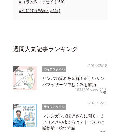
#コラム&エッセイ (180)
#なにげなWeekly (45)
週間人気記事ランキング
2024/03/18
ライフスタイル
リンパの流れを図解！正しいリン
パマッサージでむくみを解消
1833897 view
2025/12/11
ライフスタイル
マシンガンズ滝沢さんに聞く、古
いコスメの捨て方は？｜コスメの
断捨離・捨て方編