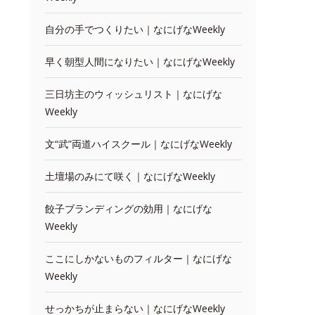
自分の手でつくりたい｜なにげなWeekly
早く朝型人間になりたい｜なにげなWeekly
三日坊主のウィッシュリスト｜なにげな
Weekly
文“武”両道ハイスクール｜なにげなWeekly
土壇場のみにて咲く｜なにげなWeekly
餃子ブランディングの効用｜なにげな
Weekly
ここにしかないものフィルター｜なにげな
Weekly
せっかちが止まらない｜なにげなWeekly