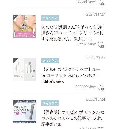
65891 view
2024/11/27
スキンケア
あなたは“薄肌さん”？それとも“厚
肌さん”？ユードットシリーズのお
すすめの使い方、教えます！
36583 view
2023/08/30
スキンケア
【オルビス2大スキンケア】ユー
or ユードット 私にはどっち？｜
Editor’s view
226609 view
2025/12/24
スキンケア
【保存版】オルビス ザ リンクルセ
ラムのすべてをこの記事で｜人気
記事まとめ