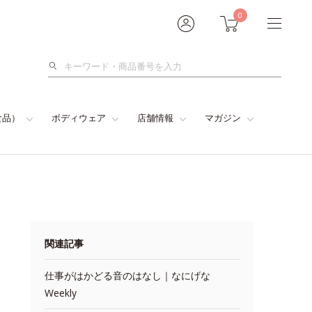
0
検
索
食品）
ボディウェア
店舗情報
マガジン
関連記事
仕事がはかどる音のはなし｜なにげな
Weekly