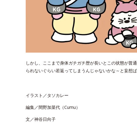
しかし、ここまで身体ガチガチ歴が長いとこの状態が普通
られないぐらい若返ってしまうんじゃないかな～と妄想ば
イラスト／タソカレー
編集／間野加菜代（Cumu）
文／神谷日向子