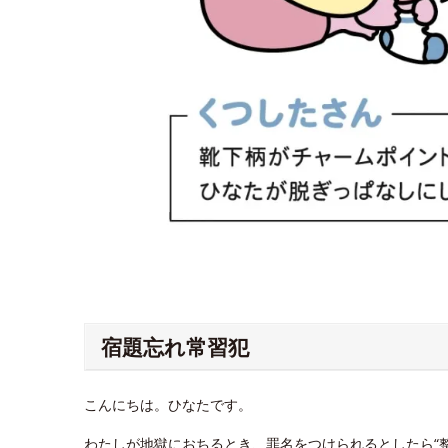
宿題忘れ常習犯
こんにちは。ひなたです。
わたしが地獄におちるとき、罪名をつけられるとしたら“整