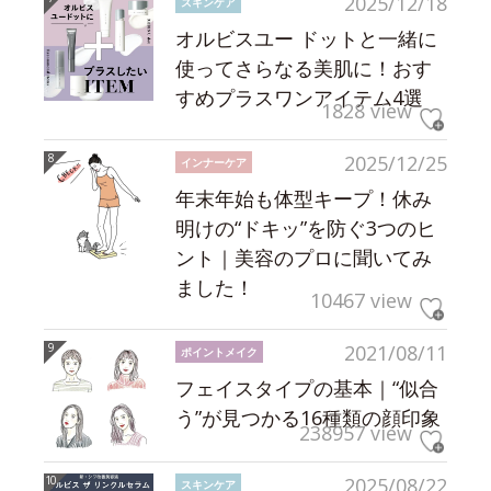
2025/12/18
スキンケア
オルビスユー ドットと一緒に
使ってさらなる美肌に！おす
すめプラスワンアイテム4選
1828 view
2025/12/25
インナーケア
年末年始も体型キープ！休み
明けの“ドキッ”を防ぐ3つのヒ
ント｜美容のプロに聞いてみ
ました！
10467 view
2021/08/11
ポイントメイク
フェイスタイプの基本｜“似合
う”が見つかる16種類の顔印象
238957 view
2025/08/22
スキンケア