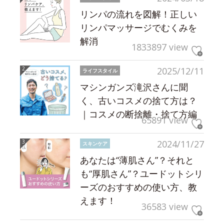
リンパの流れを図解！正しい
リンパマッサージでむくみを
解消
1833897 view
2025/12/11
ライフスタイル
マシンガンズ滝沢さんに聞
く、古いコスメの捨て方は？
｜コスメの断捨離・捨て方編
65891 view
2024/11/27
スキンケア
あなたは“薄肌さん”？それと
も“厚肌さん”？ユードットシリ
ーズのおすすめの使い方、教
えます！
36583 view