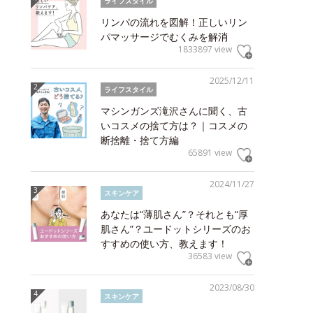
ライフスタイル
リンパの流れを図解！正しいリン
パマッサージでむくみを解消
1833897 view
2025/12/11
ライフスタイル
マシンガンズ滝沢さんに聞く、古
いコスメの捨て方は？｜コスメの
断捨離・捨て方編
65891 view
2024/11/27
スキンケア
あなたは“薄肌さん”？それとも“厚
肌さん”？ユードットシリーズのお
すすめの使い方、教えます！
36583 view
2023/08/30
スキンケア