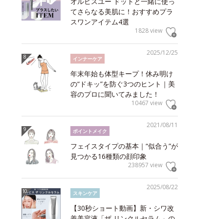
オルビスユー ドットと一緒に使っ
てさらなる美肌に！おすすめプラ
スワンアイテム4選
1828 view
2025/12/25
インナーケア
年末年始も体型キープ！休み明け
の“ドキッ”を防ぐ3つのヒント｜美
容のプロに聞いてみました！
10467 view
2021/08/11
ポイントメイク
フェイスタイプの基本｜“似合う”が
見つかる16種類の顔印象
238957 view
2025/08/22
スキンケア
【30秒ショート動画】新・シワ改
善美容液「ザ リンクルセラム」の