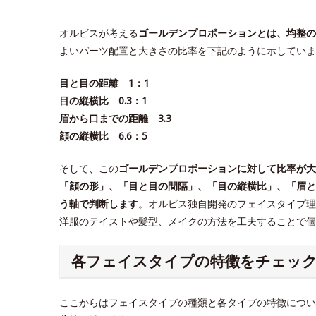
オルビスが考える
ゴールデンプロポーションとは、均整の
よいパーツ配置と大きさの比率を下記のように示していま
目と目の距離 1：1
目の縦横比 0.3：1
眉から口までの距離 3.3
顔の縦横比 6.6：5
そして、この
ゴールデンプロポーションに対して比率が大
「顔の形」、「目と目の間隔」、「目の縦横比」、「眉と
う軸で判断します
。オルビス独自開発のフェイスタイプ理
洋服のテイストや髪型、メイクの方法を工夫することで
各フェイスタイプの特徴をチェッ
ここからはフェイスタイプの種類と各タイプの特徴につい