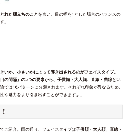
とれた顔立ちのこと
を言い、目の幅を1とした場合のバランスの
す。
きいか、小さいかによって導き出されるのがフェイスタイプ。
目の間隔」の5つの要素から、子供顔・大人顔、直線・曲線とい
論では16パターンに分類されます。それぞれ印象が異なるため、
個性や魅力をより引き出すことができますよ。
ク！
てご紹介。図の通り、フェイスタイプは
子供顔・大人顔
、
直線・