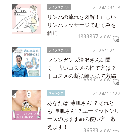
2024/03/18
ライフスタイル
リンパの流れを図解！正しい
リンパマッサージでむくみを
解消
1833897 view
2025/12/11
ライフスタイル
マシンガンズ滝沢さんに聞
く、古いコスメの捨て方は？
｜コスメの断捨離・捨て方編
65891 view
2024/11/27
スキンケア
あなたは“薄肌さん”？それと
も“厚肌さん”？ユードットシリ
ーズのおすすめの使い方、教
えます！
36583 view