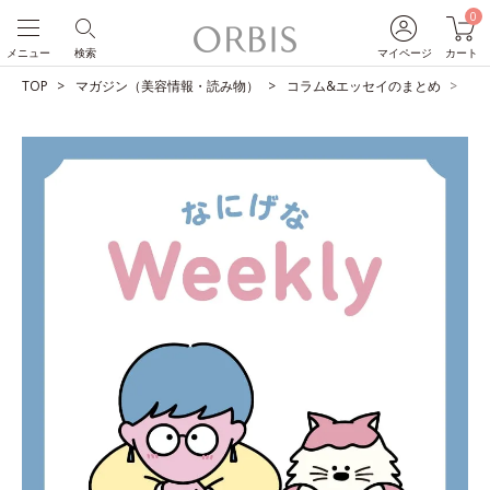
0
メニュー
検索
マイページ
カート
TOP
マガジン（美容情報・読み物）
コラム&エッセイのまとめ
仕