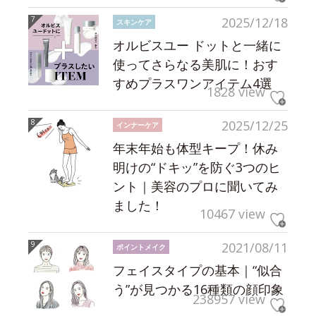
2025/12/18
スキンケア
オルビスユー ドットと一緒に
使ってさらなる美肌に！おす
すめプラスワンアイテム4選
1828 view
2025/12/25
インナーケア
年末年始も体型キープ！休み
明けの“ドキッ”を防ぐ3つのヒ
ント｜美容のプロに聞いてみ
ました！
10467 view
2021/08/11
ポイントメイク
フェイスタイプの基本｜“似合
う”が見つかる16種類の顔印象
238957 view