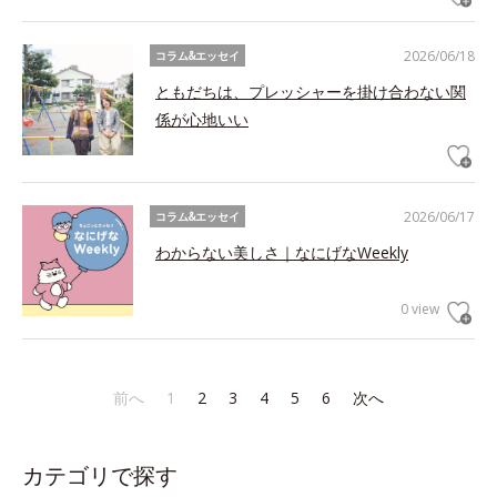
2026/06/18
コラム&エッセイ
ともだちは、プレッシャーを掛け合わない関
係が心地いい
2026/06/17
コラム&エッセイ
わからない美しさ｜なにげなWeekly
0 view
前へ
1
2
3
4
5
6
次へ
カテゴリで探す