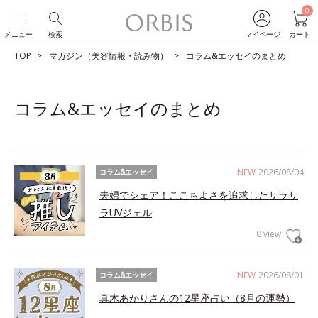
0
メニュー
検索
マイページ
カート
TOP
マガジン（美容情報・読み物）
コラム&エッセイのまとめ
コラム&エッセイのまとめ
NEW
2026/08/04
コラム&エッセイ
夫婦でシェア！ここちよさを追求したサラサ
ラUVジェル
0 view
NEW
2026/08/01
コラム&エッセイ
真木あかりさんの12星座占い（8月の運勢）