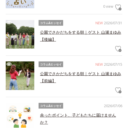
0 view
NEW
2026/07/31
コラム&エッセイ
公園でさかだちをする朝｜ゲスト 山瀬まゆみ
【後編】
NEW
2026/07/15
コラム&エッセイ
公園でさかだちをする朝｜ゲスト 山瀬まゆみ
【前編】
2026/07/06
コラム&エッセイ
余ったポイント、子どもたちに届けません
か？