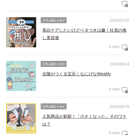
2026/07/03
コラム&エッセイ
美白ケアしたいけどベタつきは嫌！社員の推
し美容液
0 view
2026/06/24
コラム&エッセイ
太陽がつくる宝石｜なにげなWeekly
0 view
2026/06/18
コラム&エッセイ
人気商品が刷新！「小さくなった」そのワケ
は？
0 view