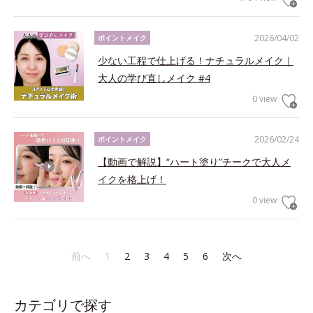
2026/04/02
ポイントメイク
少ない工程で仕上げる！ナチュラルメイク｜
大人の学び直しメイク #4
0 view
2026/02/24
ポイントメイク
【動画で解説】“ハート塗り”チークで大人メ
イクを格上げ！
0 view
前へ
1
2
3
4
5
6
次へ
カテゴリで探す