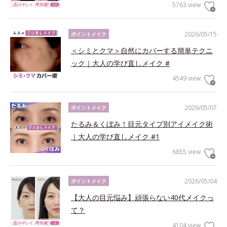
5763 view
2026/05/15
ポイントメイク
＜シミとクマ＞自然にカバーする簡単テクニ
ック｜大人の学び直しメイク #
4549 view
2026/05/07
ポイントメイク
たるみ＆くぼみ！目元タイプ別アイメイク術
｜大人の学び直しメイク #1
6855 view
2026/05/04
ポイントメイク
【大人の目元悩み】頑張らない40代メイクっ
て？
4104 view