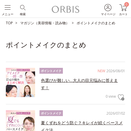
0
メニュー
検索
マイページ
カート
TOP
マガジン（美容情報・読み物）
ポイントメイクのまとめ
ポイントメイクのまとめ
NEW
2026/08/01
ポイントメイク
色選びが難しい…大人の目元悩みに答えま
す！
0 view
2026/07/02
ポイントメイク
夏くずれをどう防ぐ？キレイが続くベースメ
イク法