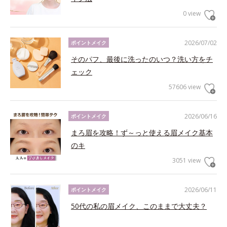
0 view
2026/07/02
ポイントメイク
そのパフ、最後に洗ったのいつ？洗い方をチ
ェック
57606 view
2026/06/16
ポイントメイク
まろ眉を攻略！ず～っと使える眉メイク基本
のキ
3051 view
2026/06/11
ポイントメイク
50代の私の眉メイク、このままで大丈夫？