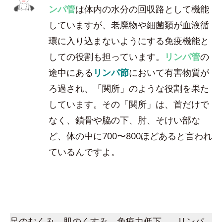
ンパ管
は体内の水分の回収路として機能
していますが、老廃物や細菌類が血液循
環に入り込まないようにする免疫機能と
しての役割も担っています。
リンパ管
の
途中にある
リンパ節
において有害物質が
ろ過され、「関所」のような役割を果た
しています。その「関所」は、首だけで
なく、鎖骨や脇の下、肘、そけい部な
ど、体の中に700〜800ほどあると言われ
ているんですよ。
足のむくみ、肌のくすみ、免疫力低下…。リンパ