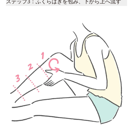
ステップ3：ふくらはぎを包み、下から上へ流す