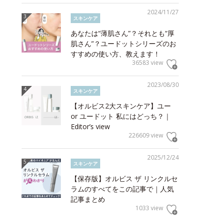
2024/11/27
スキンケア
あなたは“薄肌さん”？それとも“厚
肌さん”？ユードットシリーズのお
すすめの使い方、教えます！
36583 view
2023/08/30
スキンケア
【オルビス2大スキンケア】ユー
or ユードット 私にはどっち？｜
Editor’s view
226609 view
2025/12/24
スキンケア
【保存版】オルビス ザ リンクルセ
ラムのすべてをこの記事で｜人気
記事まとめ
1033 view