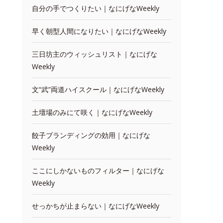
自分の手でつくりたい｜なにげなWeekly
早く朝型人間になりたい｜なにげなWeekly
三日坊主のウィッシュリスト｜なにげな
Weekly
文“武”両道ハイスクール｜なにげなWeekly
土壇場のみにて咲く｜なにげなWeekly
餃子ブランディングの効用｜なにげな
Weekly
ここにしかないものフィルター｜なにげな
Weekly
せっかちが止まらない｜なにげなWeekly