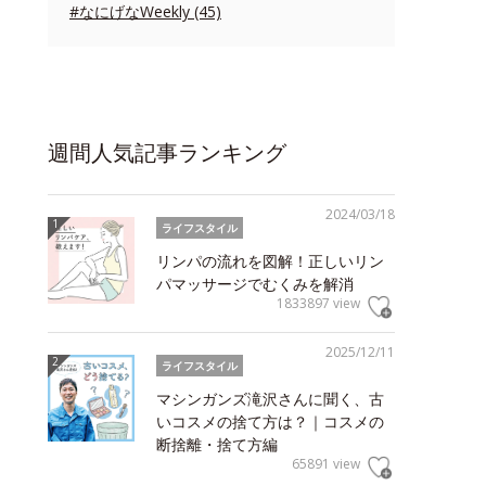
#なにげなWeekly (45)
週間人気記事ランキング
2024/03/18
ライフスタイル
リンパの流れを図解！正しいリン
パマッサージでむくみを解消
1833897 view
2025/12/11
ライフスタイル
マシンガンズ滝沢さんに聞く、古
いコスメの捨て方は？｜コスメの
断捨離・捨て方編
65891 view