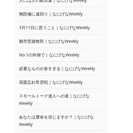
人には人の鮨言葉｜なにげなWeekly
無防備に遠回り｜なにげなWeekly
3月11日に思うこと｜なにげなWeekly
都市型遊牧民｜なにげなWeekly
No.1の外側で｜なにげなWeekly
必要なものが多すぎる｜なにげなWeekly
宿題忘れ常習犯｜なにげなWeekly
スモールトーク達人への道｜なにげな
Weekly
あなたは運命を信じますか？｜なにげな
Weekly