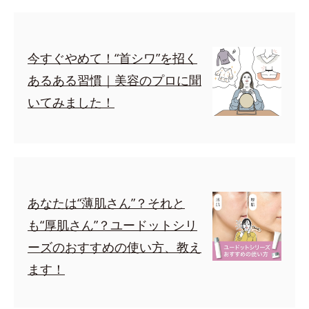
今すぐやめて！“首シワ”を招く
あるある習慣｜美容のプロに聞
いてみました！
あなたは“薄肌さん”？それと
も“厚肌さん”？ユードットシリ
ーズのおすすめの使い方、教え
ます！