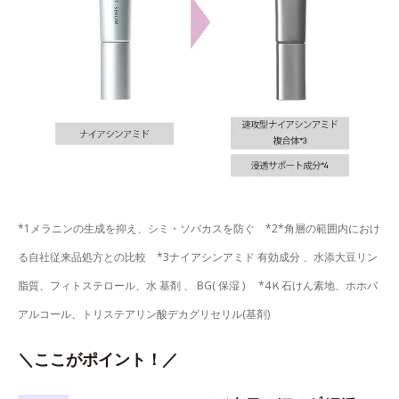
*1メラニンの生成を抑え、シミ・ソバカスを防ぐ *2*角層の範囲内におけ
る自社従来品処方との比較 *3ナイアシンアミド 有効成分 、水添大豆リン
脂質、フィトステロール、水 基剤 、 BG( 保湿 ) *4Ｋ石けん素地、ホホバ
アルコール、トリステアリン酸デカグリセリル(基剤)
＼ここがポイント！／