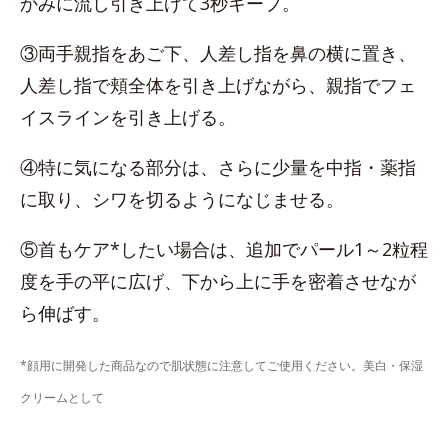
かみに流し引き上げて3秒キープ。
③両手親指をあご下、人差し指を鼻の横に置き、
人差し指で頬全体を引き上げながら、親指でフェ
イスラインを引き上げる。
④特に気になる部分は、さらに少量を中指・薬指
に取り、シワを切るようになじませる。
⑤首もケア*したい場合は、追加でパール1～2粒程
度を手の平に広げ、下から上に手を密着させなが
ら伸ばす。
*顔用に開発した商品なので肌状態に注意してご使用ください。美白・保湿
クリームとして