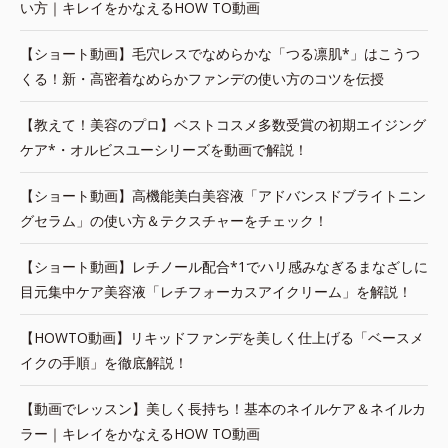
い方｜キレイをかなえるHOW TO動画
【ショート動画】毛穴レスでなめらかな「つる凛肌*」はこうつ
くる！新・高密着なめらかファンデの使い方のコツを伝授
【教えて！美容のプロ】ベストコスメ多数受賞の初期エイジング
ケア*・オルビスユーシリーズを動画で解説！
【ショート動画】高機能美白美容液「アドバンスドブライトニン
グセラム」の使い方＆テクスチャーをチェック！
【ショート動画】レチノール配合*1でハリ感みなぎるまなざしに
目元集中ケア美容液「レチフォーカスアイクリーム」を解説！
【HOWTO動画】リキッドファンデを美しく仕上げる「ベースメ
イクの手順」を徹底解説！
【動画でレッスン】美しく長持ち！基本のネイルケア＆ネイルカ
ラー｜キレイをかなえるHOW TO動画