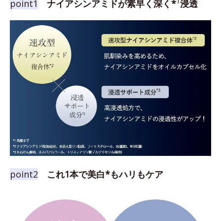
1
point1
ナイアシンアミドが素早く深く*
浸透
point2
これ1本で美白*もハリもケア