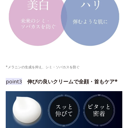
*メラニンの生成を抑え、シミ・ソバカスを防ぐ
point3
伸びの良いクリームで全顔・首もケア*