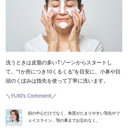
洗うときは皮脂の多いTゾーンからスタートし
て。“1か所につき10くるくる”を目安に、小鼻や目
頭のくぼみは指先を使って丁寧に洗います。
＼YUKI’s Comment／
顔の中心だけでなく、角質がたまりやすい顎先やフ
ェイスライン、顎の裏までお忘れなく。