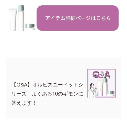
【Q&A】オルビスユードットシ
リーズ よくある10のギモンに
答えます！