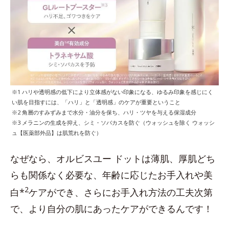
※1 ハリや透明感の低下により立体感がない印象になる、ゆるみ印象を感じにく
い肌を目指すには、「ハリ」と「透明感」のケアが重要ということ
※2 角層のすみずみまで水分・油分を保ち、ハリ・ツヤを与える保湿成分
※3 メラニンの生成を抑え、シミ・ソバカスを防ぐ（ウォッシュを除く ウォッシ
ュ【医薬部外品】は肌荒れを防ぐ）
なぜなら、オルビスユー ドットは薄肌、厚肌どち
らも関係なく必要な、年齢に応じたお手入れや美
2
白*
ケアができ、さらにお手入れ方法の工夫次第
で、より自分の肌にあったケアができるんです！