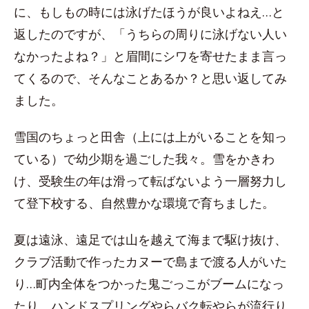
に、もしもの時には泳げたほうが良いよねえ…と
返したのですが、「うちらの周りに泳げない人い
なかったよね？」と眉間にシワを寄せたまま言っ
てくるので、そんなことあるか？と思い返してみ
ました。
雪国のちょっと田舎（上には上がいることを知っ
ている）で幼少期を過ごした我々。雪をかきわ
け、受験生の年は滑って転ばないよう一層努力し
て登下校する、自然豊かな環境で育ちました。
夏は遠泳、遠足では山を越えて海まで駆け抜け、
クラブ活動で作ったカヌーで島まで渡る人がいた
り…町内全体をつかった鬼ごっこがブームになっ
たり、ハンドスプリングやらバク転やらが流行り