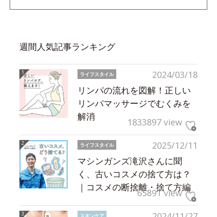
週間人気記事ランキング
2024/03/18
ライフスタイル
リンパの流れを図解！正しい
リンパマッサージでむくみを
解消
1833897 view
2025/12/11
ライフスタイル
マシンガンズ滝沢さんに聞
く、古いコスメの捨て方は？
｜コスメの断捨離・捨て方編
65891 view
2024/11/27
スキンケア