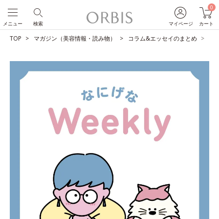
0
メニュー
検索
マイページ
カート
TOP
マガジン（美容情報・読み物）
コラム&エッセイのまとめ
雪