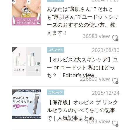
あなたは“薄肌さん”？それと
も“厚肌さん”？ユードットシリ
ーズのおすすめの使い方、教
えます！
36583 view
2023/08/30
スキンケア
【オルビス2大スキンケア】ユ
ー or ユードット 私にはどっ
ち？｜Editor’s view
226609 view
2025/12/24
スキンケア
【保存版】オルビス ザ リンク
ルセラムのすべてをこの記事
で｜人気記事まとめ
1033 view