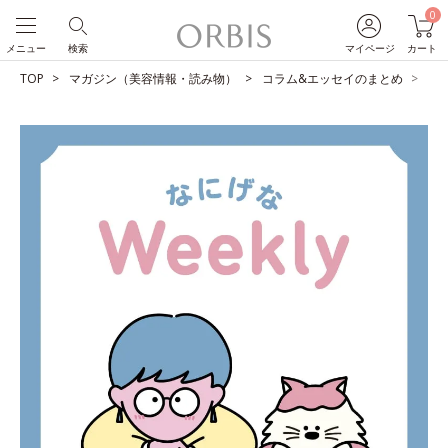
0
メニュー
検索
マイページ
カート
TOP
マガジン（美容情報・読み物）
コラム&エッセイのまとめ
ひ