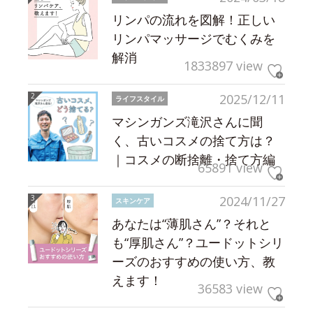
リンパの流れを図解！正しい
リンパマッサージでむくみを
解消
1833897 view
2025/12/11
ライフスタイル
マシンガンズ滝沢さんに聞
く、古いコスメの捨て方は？
｜コスメの断捨離・捨て方編
65891 view
2024/11/27
スキンケア
あなたは“薄肌さん”？それと
も“厚肌さん”？ユードットシリ
ーズのおすすめの使い方、教
えます！
36583 view