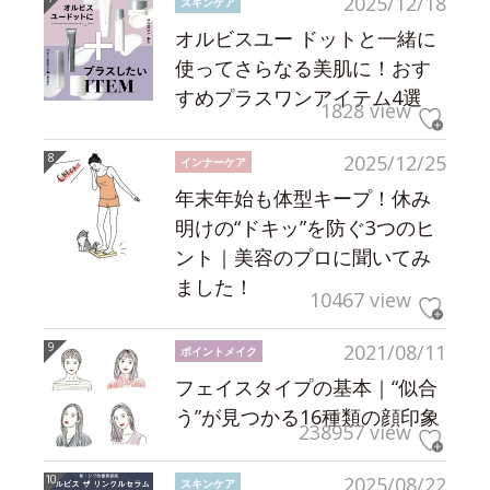
2025/12/18
スキンケア
オルビスユー ドットと一緒に
使ってさらなる美肌に！おす
すめプラスワンアイテム4選
1828 view
2025/12/25
インナーケア
年末年始も体型キープ！休み
明けの“ドキッ”を防ぐ3つのヒ
ント｜美容のプロに聞いてみ
ました！
10467 view
2021/08/11
ポイントメイク
フェイスタイプの基本｜“似合
う”が見つかる16種類の顔印象
238957 view
2025/08/22
スキンケア