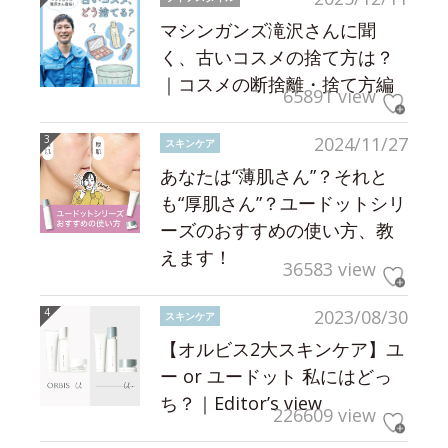
マシンガンズ滝沢さんに聞
く、古いコスメの捨て方は？
｜コスメの断捨離・捨て方編
65891 view
2024/11/27
スキンケア
あなたは“薄肌さん”？それと
も“厚肌さん”？ユードットシリ
ーズのおすすめの使い方、教
えます！
36583 view
2023/08/30
スキンケア
【オルビス2大スキンケア】ユ
ー or ユードット 私にはどっ
ち？｜Editor’s view
226609 view