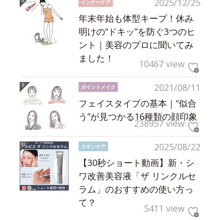
2025/12/25
インナーケア
年末年始も体型キープ！休み
明けの“ドキッ”を防ぐ3つのヒ
ント｜美容のプロに聞いてみ
ました！
10467 view
2021/08/11
ポイントメイク
フェイスタイプの基本｜“似合
う”が見つかる16種類の顔印象
238957 view
2025/08/22
スキンケア
【30秒ショート動画】新・シ
ワ改善美容液「ザ リンクルセ
ラム」のおすすめの使い方っ
て？
5411 view