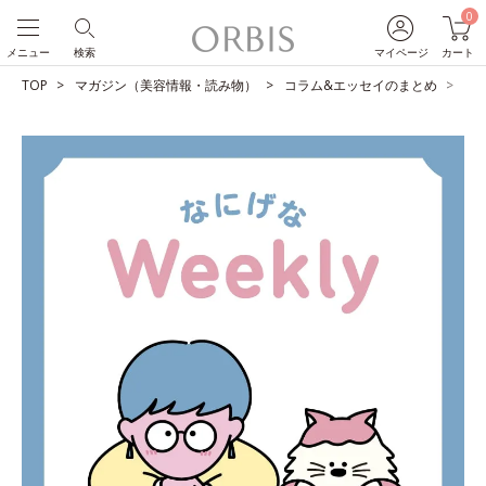
0
メニュー
検索
マイページ
カート
TOP
マガジン（美容情報・読み物）
コラム&エッセイのまとめ
地