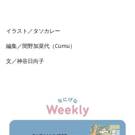
イラスト／タソカレー
編集／間野加菜代（Cumu）
文／神谷日向子