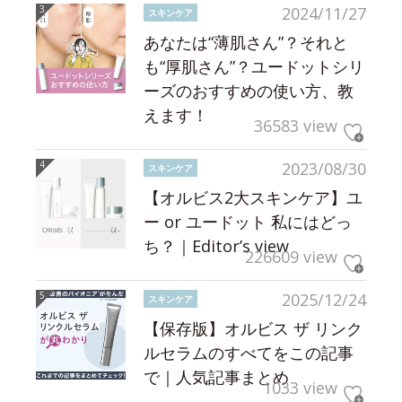
2024/11/27
スキンケア
あなたは“薄肌さん”？それと
も“厚肌さん”？ユードットシリ
ーズのおすすめの使い方、教
えます！
36583 view
2023/08/30
スキンケア
【オルビス2大スキンケア】ユ
ー or ユードット 私にはどっ
ち？｜Editor’s view
226609 view
2025/12/24
スキンケア
【保存版】オルビス ザ リンク
ルセラムのすべてをこの記事
で｜人気記事まとめ
1033 view