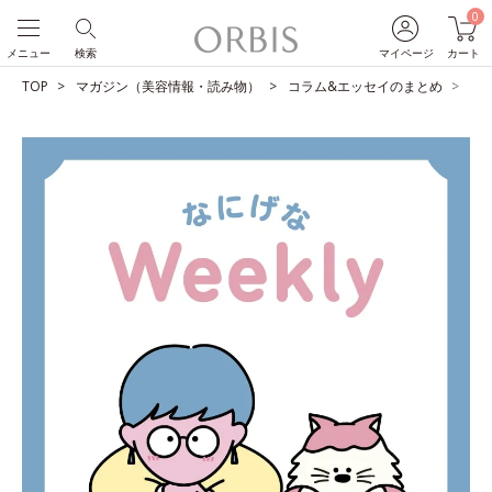
0
メニュー
検索
マイページ
カート
TOP
マガジン（美容情報・読み物）
コラム&エッセイのまとめ
父