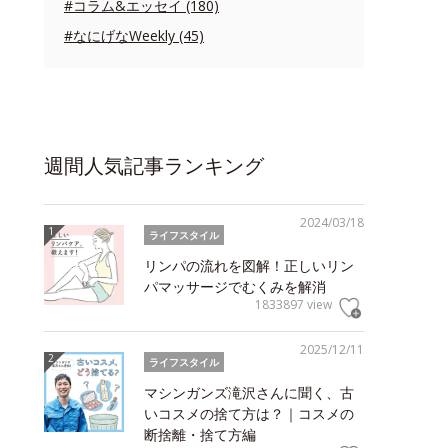
#コラム&エッセイ (180)
#なにげなWeekly (45)
週間人気記事ランキング
2024/03/18
ライフスタイル
リンパの流れを図解！正しいリン
パマッサージでむくみを解消
1833897 view
2025/12/11
ライフスタイル
マシンガンズ滝沢さんに聞く、古
いコスメの捨て方は？｜コスメの
断捨離・捨て方編