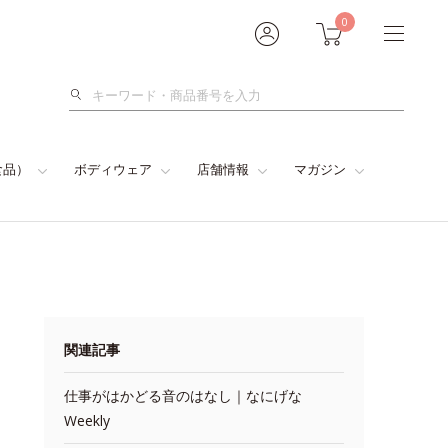
0
検
索
食品）
ボディウェア
店舗情報
マガジン
関連記事
仕事がはかどる音のはなし｜なにげな
Weekly