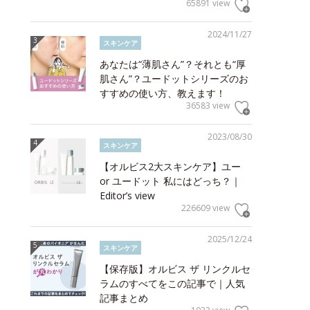
65891 view
2024/11/27
スキンケア
あなたは“薄肌さん”？それとも“厚
肌さん”？ユードットシリーズのお
すすめの使い方、教えます！
36583 view
2023/08/30
スキンケア
【オルビス2大スキンケア】ユー
or ユードット 私にはどっち？｜
Editor’s view
226609 view
2025/12/24
スキンケア
【保存版】オルビス ザ リンクルセ
ラムのすべてをこの記事で｜人気
記事まとめ