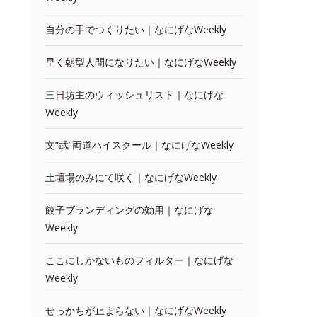
自分の手でつくりたい｜なにげなWeekly
早く朝型人間になりたい｜なにげなWeekly
三日坊主のウィッシュリスト｜なにげな
Weekly
文“武”両道ハイスクール｜なにげなWeekly
土壇場のみにて咲く｜なにげなWeekly
餃子ブランディングの効用｜なにげな
Weekly
ここにしかないものフィルター｜なにげな
Weekly
せっかちが止まらない｜なにげなWeekly