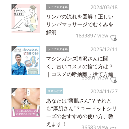
2024/03/18
ライフスタイル
リンパの流れを図解！正しい
リンパマッサージでむくみを
解消
1833897 view
2025/12/11
ライフスタイル
マシンガンズ滝沢さんに聞
く、古いコスメの捨て方は？
｜コスメの断捨離・捨て方編
65891 view
2024/11/27
スキンケア
あなたは“薄肌さん”？それと
も“厚肌さん”？ユードットシリ
ーズのおすすめの使い方、教
えます！
36583 view