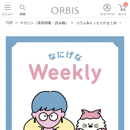
0
メニュー
検索
マイページ
カート
TOP
マガジン（美容情報・読み物）
コラム&エッセイのまとめ
仕