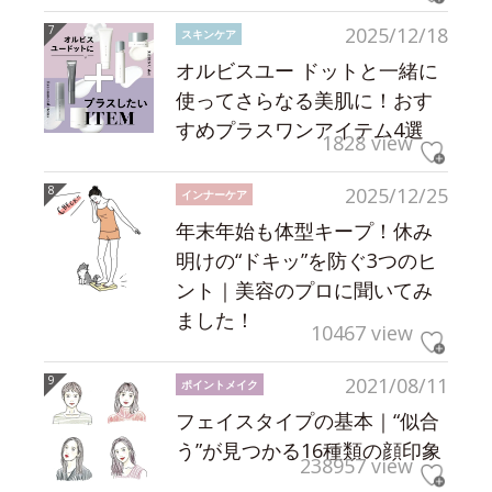
2025/12/18
スキンケア
オルビスユー ドットと一緒に
使ってさらなる美肌に！おす
すめプラスワンアイテム4選
1828 view
2025/12/25
インナーケア
年末年始も体型キープ！休み
明けの“ドキッ”を防ぐ3つのヒ
ント｜美容のプロに聞いてみ
ました！
10467 view
2021/08/11
ポイントメイク
フェイスタイプの基本｜“似合
う”が見つかる16種類の顔印象
238957 view