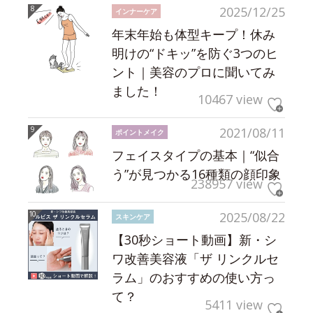
2025/12/25
インナーケア
年末年始も体型キープ！休み
明けの“ドキッ”を防ぐ3つのヒ
ント｜美容のプロに聞いてみ
ました！
10467 view
2021/08/11
ポイントメイク
フェイスタイプの基本｜“似合
う”が見つかる16種類の顔印象
238957 view
2025/08/22
スキンケア
【30秒ショート動画】新・シ
ワ改善美容液「ザ リンクルセ
ラム」のおすすめの使い方っ
て？
5411 view