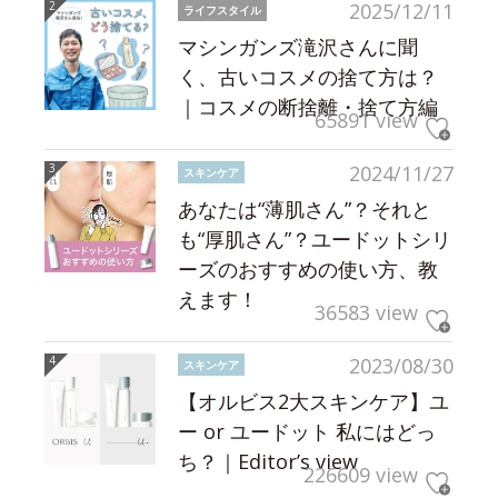
2025/12/11
ライフスタイル
マシンガンズ滝沢さんに聞
く、古いコスメの捨て方は？
｜コスメの断捨離・捨て方編
65891 view
2024/11/27
スキンケア
あなたは“薄肌さん”？それと
も“厚肌さん”？ユードットシリ
ーズのおすすめの使い方、教
えます！
36583 view
2023/08/30
スキンケア
【オルビス2大スキンケア】ユ
ー or ユードット 私にはどっ
ち？｜Editor’s view
226609 view