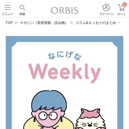
0
メニュー
検索
マイページ
カート
TOP
マガジン（美容情報・読み物）
コラム&エッセイのまとめ
自