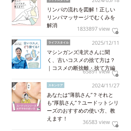
2024/03/18
リンパの流れを図解！正しい
リンパマッサージでむくみを
解消
1833897 view
2025/12/11
ライフスタイル
マシンガンズ滝沢さんに聞
く、古いコスメの捨て方は？
｜コスメの断捨離・捨て方編
65891 view
2024/11/27
スキンケア
あなたは“薄肌さん”？それと
も“厚肌さん”？ユードットシリ
ーズのおすすめの使い方、教
えます！
36583 view