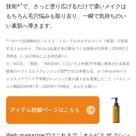
1
技術*
で、さっと塗り広げるだけで濃いメイクは
もちろん毛穴悩みも取り去り、一瞬で気持ちのい
い素肌へ導きます。
*1 ポーラ化成独自の（Ｃ１２－２０）アルキルグルコシド（保湿）で形成
するミセルから、汚れをはね返す水の膜をつくる技術が日本初（2024年12
月時点、J－GLOBALによる自社調べ）
※「VOCE」「美的」「MAQUIA」において上半期/下半期に発表される美容
賢者のベストコスメクレンジング部門での上半期１位、かつ＠cosmeベス
トコスメアワード下半期クレンジング新人賞１位を受賞したこと（ベストコ
スメ開始2003年1月～2025年11月時点、オルビス調べ）
Web magazineではこれまで「オルビス ザ クレン