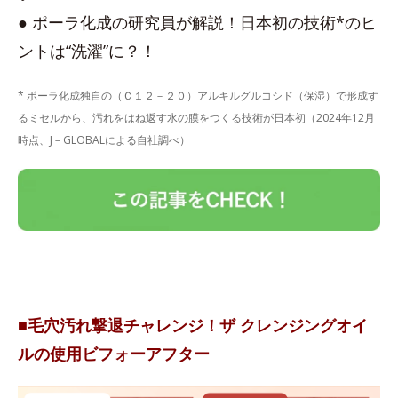
● ポーラ化成の研究員が解説！日本初の技術*のヒ
ントは“洗濯”に？！
* ポーラ化成独自の（Ｃ１２－２０）アルキルグルコシド（保湿）で形成す
るミセルから、汚れをはね返す水の膜をつくる技術が日本初（2024年12月
時点、J－GLOBALによる自社調べ）
■毛穴汚れ撃退チャレンジ！ザ クレンジングオイ
ルの使用ビフォーアフター