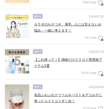
3290 view
2024/01/30
ボディ
カラダのかさつき、薄毛…人には言えないお
悩み、一緒に考えます！
747 view
2023/07/26
ボディ
【これ使って！】地味だけどスゴイ実用派ア
イテム5選
10767 view
2023/06/06
ボディ
名品ふわふわクリームをバスト＆デコルテに
使ったらイイコトずくめ！
3728 view