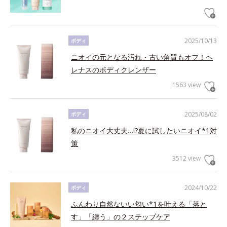
2025/10/13
ボディ
ニオイの元となる汚れ・古い角質もオフ！ヘ
レナスのボディクレンザー
1563 view
2025/08/02
ボディ
私のニオイ大丈夫…!?夏に試したいニオイ*1対
策
3512 view
2024/10/22
ボディ
ふんわり自然ないい匂い*1を叶える「落と
す」「纏う」の２ステップケア