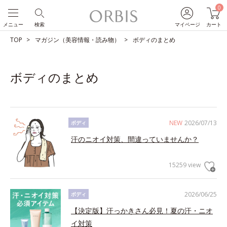
0
メニュー
検索
マイページ
カート
TOP
マガジン（美容情報・読み物）
ボディのまとめ
ボディのまとめ
NEW
2026/07/13
ボディ
汗のニオイ対策、間違っていませんか？
15259 view
2026/06/25
ボディ
【決定版】汗っかきさん必見！夏の汗・ニオ
イ対策