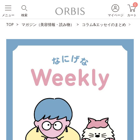
0
メニュー
検索
マイページ
カート
TOP
マガジン（美容情報・読み物）
コラム&エッセイのまとめ
大