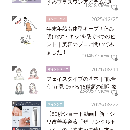
すめプラスワンアイテム4選
1828 view
2025/12/25
インナーケア
年末年始も体型キープ！休み
明けの“ドキッ”を防ぐ3つのヒ
ント｜美容のプロに聞いてみ
ました！
10467 view
2021/08/11
ポイントメイク
フェイスタイプの基本｜“似合
う”が見つかる16種類の顔印象
238957 view
2025/08/22
スキンケア
【30秒ショート動画】新・シ
ワ改善美容液「ザ リンクルセ
ラム」のおすすめの使い方っ