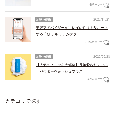
1467 view
2022/11/21
お買い物情報
美容アドバイザーがキレイの近道をサポート
する「肌カ.ル.テ」がスタート
24506 view
2022/06/28
お買い物情報
【人気のヒミツを大解剖】長年愛されている
「パウダーウォッシュプラス」！
4262 view
カテゴリで探す