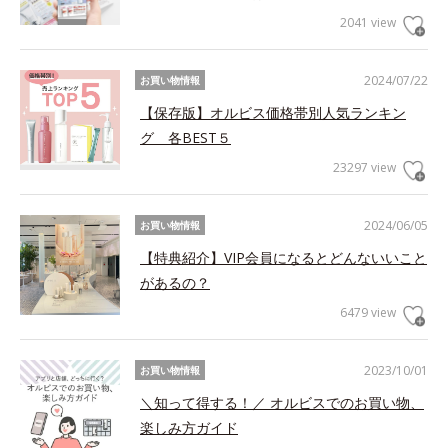
2041 view
2024/07/22
お買い物情報
【保存版】オルビス価格帯別人気ランキン
グ 各BEST５
23297 view
2024/06/05
お買い物情報
【特典紹介】VIP会員になるとどんないいこと
があるの？
6479 view
2023/10/01
お買い物情報
＼知って得する！／ オルビスでのお買い物、
楽しみ方ガイド