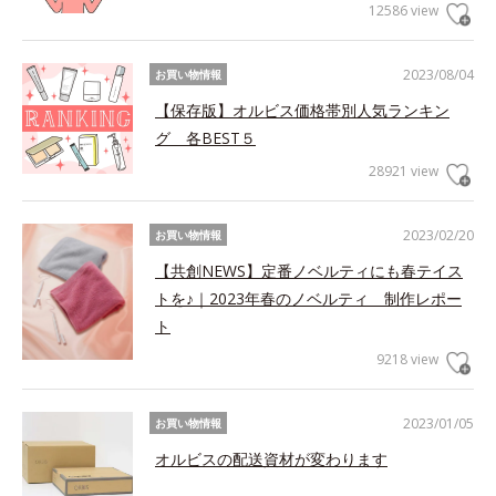
12586 view
2023/08/04
お買い物情報
【保存版】オルビス価格帯別人気ランキン
グ 各BEST５
28921 view
2023/02/20
お買い物情報
【共創NEWS】定番ノベルティにも春テイス
トを♪｜2023年春のノベルティ 制作レポー
ト
9218 view
2023/01/05
お買い物情報
オルビスの配送資材が変わります