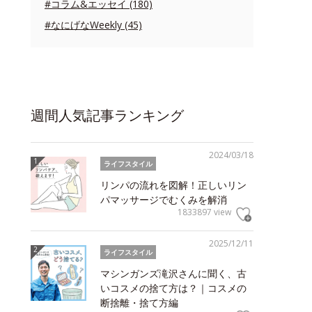
#コラム&エッセイ (180)
#なにげなWeekly (45)
週間人気記事ランキング
2024/03/18
ライフスタイル
リンパの流れを図解！正しいリン
パマッサージでむくみを解消
1833897 view
2025/12/11
ライフスタイル
マシンガンズ滝沢さんに聞く、古
いコスメの捨て方は？｜コスメの
断捨離・捨て方編