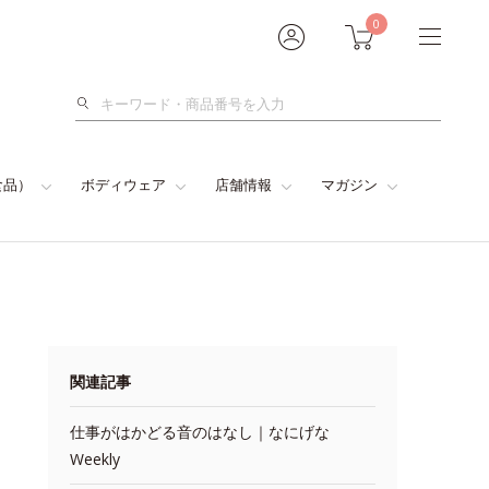
0
検
索
食品）
ボディウェア
店舗情報
マガジン
関連記事
仕事がはかどる音のはなし｜なにげな
Weekly