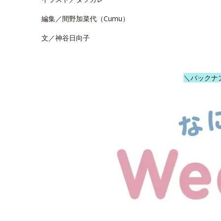
編集／間野加菜代（Cumu）
文／神谷日向子
＼バックナ