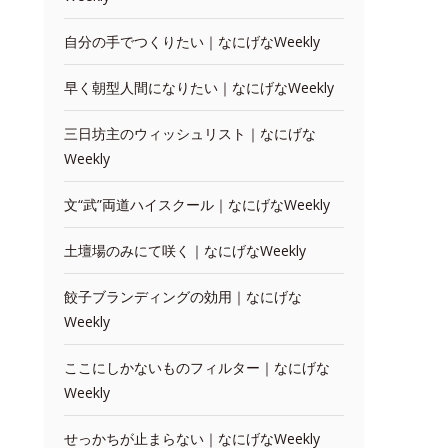
自分の手でつくりたい｜なにげなWeekly
早く朝型人間になりたい｜なにげなWeekly
三日坊主のウィッシュリスト｜なにげな
Weekly
文“武”両道ハイスクール｜なにげなWeekly
土壇場のみにて咲く｜なにげなWeekly
餃子ブランディングの効用｜なにげな
Weekly
ここにしかないものフィルター｜なにげな
Weekly
せっかちが止まらない｜なにげなWeekly