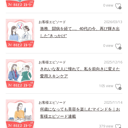
0 view
お客様エピソード
2026/03/13
激務、闘病を経て…。40代の今、再び輝き出
した“きっかけ”
0 view
お客様エピソード
2025/12/16
きれいな友人に憧れて。私を前向きに変えた
愛用スキンケア
105 view
お客様エピソード
2025/11/14
何歳になっても美容を楽しむマインドを｜お
客様エピソード連載
379 view