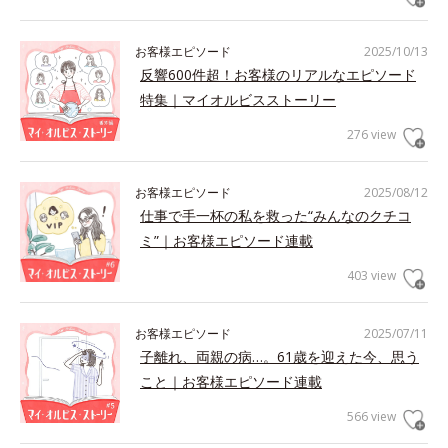
お客様エピソード
2025/10/13
反響600件超！お客様のリアルなエピソード
特集｜マイオルビスストーリー
276 view
お客様エピソード
2025/08/12
仕事で手一杯の私を救った“みんなのクチコ
ミ”｜お客様エピソード連載
403 view
お客様エピソード
2025/07/11
子離れ、両親の病…。61歳を迎えた今、思う
こと｜お客様エピソード連載
566 view