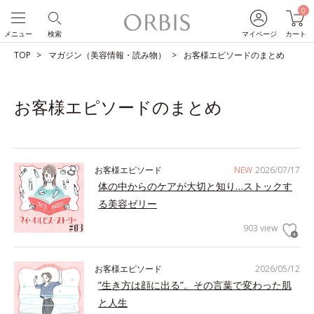
0
メニュー
検索
マイページ
カート
TOP
マガジン（美容情報・読み物）
お客様エピソードのまとめ
お客様エピソードのまとめ
お客様エピソード
NEW
2026/07/17
体の中からのケアが大切と知り…ストックす
る美容ゼリー
903 view
お客様エピソード
2026/05/12
”生き方は顔に出る”。その言葉で変わった肌
と人生