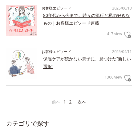
お客様エピソード
2025/06/13
80年代から今まで。時々の流行と私の好きな
もの｜お客様エピソード連載
417 view
お客様エピソード
2025/04/11
保湿ケアが続かない息子に、見つけた”新しい
選択”
1306 view
前へ
1
2
次へ
カテゴリで探す