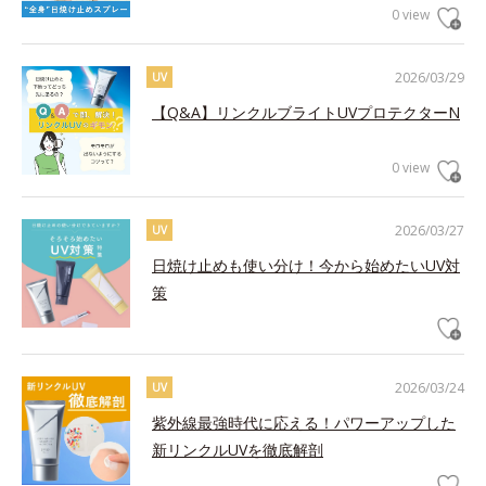
0 view
2026/03/29
UV
【Q&A】リンクルブライトUVプロテクターN
0 view
2026/03/27
UV
日焼け止めも使い分け！今から始めたいUV対
策
2026/03/24
UV
紫外線最強時代に応える！パワーアップした
新リンクルUVを徹底解剖