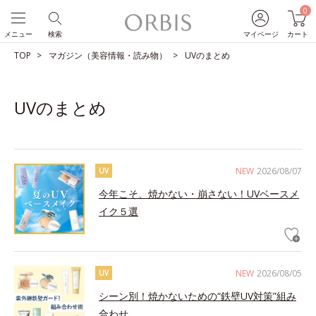
0
メニュー
検索
マイページ
カート
TOP
マガジン（美容情報・読み物）
UVのまとめ
UVのまとめ
NEW
2026/08/07
UV
今年こそ、焼かない・崩さない！UVベースメ
イク５選
NEW
2026/08/05
UV
シーン別！焼かないための“鉄壁UV対策”組み
合わせ