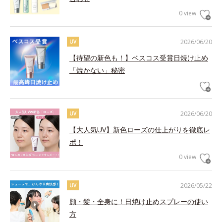
0 view
2026/06/20
UV
【待望の新色も！】ベスコス受賞日焼け止め
「焼かない」秘密
2026/06/20
UV
【大人気UV】新色ローズの仕上がりを徹底レ
ポ！
0 view
2026/05/22
UV
顔・髪・全身に！日焼け止めスプレーの使い
方