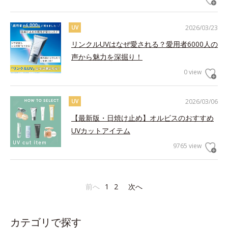
2026/03/23
UV
リンクルUVはなぜ愛される？愛用者6000人の
声から魅力を深掘り！
0 view
2026/03/06
UV
【最新版・日焼け止め】オルビスのおすすめ
UVカットアイテム
9765 view
前へ
1
2
次へ
カテゴリで探す