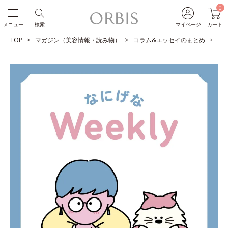
0
メニュー
検索
マイページ
カート
TOP
マガジン（美容情報・読み物）
コラム&エッセイのまとめ
カ