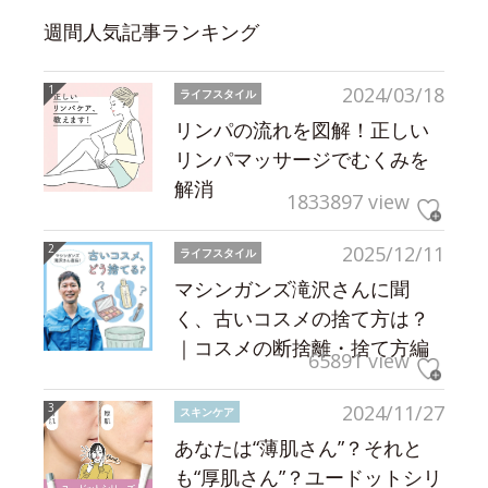
週間人気記事ランキング
2024/03/18
ライフスタイル
リンパの流れを図解！正しい
リンパマッサージでむくみを
解消
1833897 view
2025/12/11
ライフスタイル
マシンガンズ滝沢さんに聞
く、古いコスメの捨て方は？
｜コスメの断捨離・捨て方編
65891 view
2024/11/27
スキンケア
あなたは“薄肌さん”？それと
も“厚肌さん”？ユードットシリ