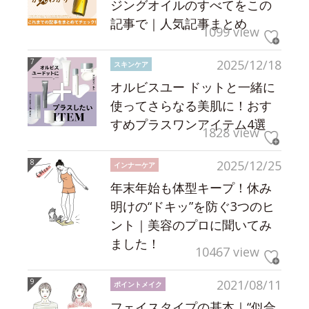
ジングオイルのすべてをこの
記事で｜人気記事まとめ
1099 view
2025/12/18
スキンケア
オルビスユー ドットと一緒に
使ってさらなる美肌に！おす
すめプラスワンアイテム4選
1828 view
2025/12/25
インナーケア
年末年始も体型キープ！休み
明けの“ドキッ”を防ぐ3つのヒ
ント｜美容のプロに聞いてみ
ました！
10467 view
2021/08/11
ポイントメイク
フェイスタイプの基本｜“似合