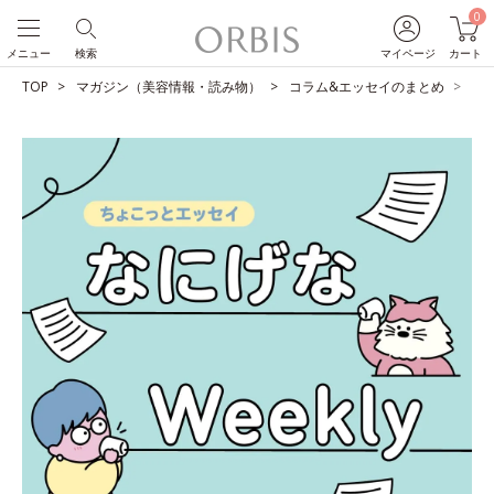
0
メニュー
検索
マイページ
カート
TOP
マガジン（美容情報・読み物）
コラム&エッセイのまとめ
人