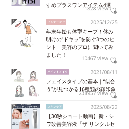
すめプラスワンアイテム4選
1828 view
2025/12/25
インナーケア
年末年始も体型キープ！休み
明けの“ドキッ”を防ぐ3つのヒ
ント｜美容のプロに聞いてみ
ました！
10467 view
2021/08/11
ポイントメイク
フェイスタイプの基本｜“似合
う”が見つかる16種類の顔印象
238957 view
2025/08/22
スキンケア
【30秒ショート動画】新・シ
ワ改善美容液「ザ リンクルセ