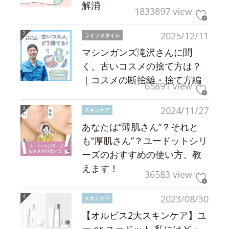
解消
1833897 view
2025/12/11
ライフスタイル
マシンガンズ滝沢さんに聞
く、古いコスメの捨て方は？
｜コスメの断捨離・捨て方編
65891 view
2024/11/27
スキンケア
あなたは“薄肌さん”？それと
も“厚肌さん”？ユードットシリ
ーズのおすすめの使い方、教
えます！
36583 view
2023/08/30
スキンケア
【オルビス2大スキンケア】ユ