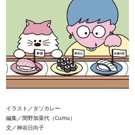
イラスト／タソカレー
編集／間野加菜代（Cumu）
文／神谷日向子