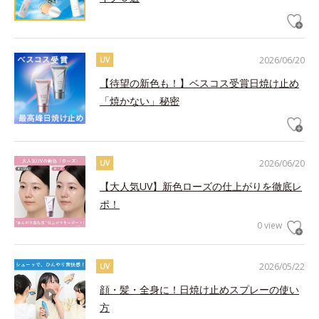
2026/06/20
UV
【待望の新色も！】ベスコス受賞日焼け止め
「焼かない」秘密
2026/06/20
UV
【大人気UV】新色ローズの仕上がりを徹底レ
ポ！
0 view
2026/05/22
UV
顔・髪・全身に！日焼け止めスプレーの使い
方