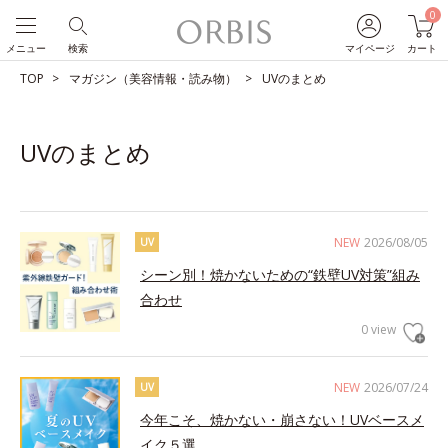
0
メニュー
検索
マイページ
カート
TOP
マガジン（美容情報・読み物）
UVのまとめ
UVのまとめ
NEW
2026/08/05
UV
シーン別！焼かないための“鉄壁UV対策”組み
合わせ
0 view
NEW
2026/07/24
UV
今年こそ、焼かない・崩さない！UVベースメ
イク５選