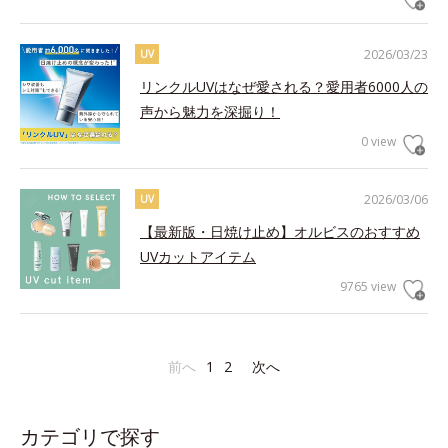
2026/03/23
UV
リンクルUVはなぜ愛される？愛用者6000人の
声から魅力を深掘り！
0 view
2026/03/06
UV
【最新版・日焼け止め】オルビスのおすすめ
UVカットアイテム
9765 view
前へ
1
2
次へ
カテゴリで探す