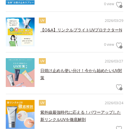
0 view
2026/03/29
UV
【Q&A】リンクルブライトUVプロテクターN
0 view
2026/03/27
UV
日焼け止めも使い分け！今から始めたいUV対
策
2026/03/24
UV
紫外線最強時代に応える！パワーアップした
新リンクルUVを徹底解剖