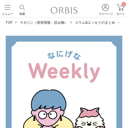
0
メニュー
検索
マイページ
カート
TOP
マガジン（美容情報・読み物）
コラム&エッセイのまとめ
う