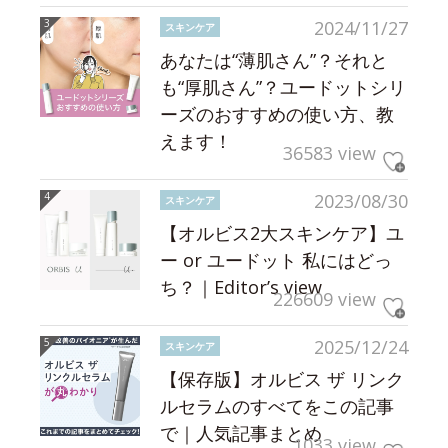
2024/11/27
スキンケア
あなたは“薄肌さん”？それと
も“厚肌さん”？ユードットシリ
ーズのおすすめの使い方、教
えます！
36583 view
2023/08/30
スキンケア
【オルビス2大スキンケア】ユ
ー or ユードット 私にはどっ
ち？｜Editor’s view
226609 view
2025/12/24
スキンケア
【保存版】オルビス ザ リンク
ルセラムのすべてをこの記事
で｜人気記事まとめ
1033 view