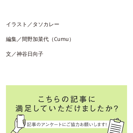
イラスト／タソカレー
編集／間野加菜代（Cumu）
文／神谷日向子