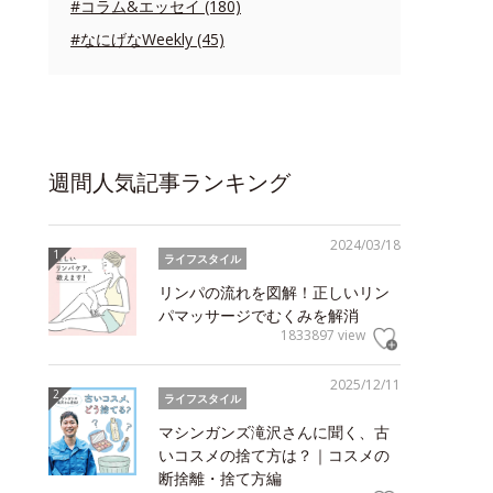
#コラム&エッセイ (180)
#なにげなWeekly (45)
週間人気記事ランキング
2024/03/18
ライフスタイル
リンパの流れを図解！正しいリン
パマッサージでむくみを解消
1833897 view
2025/12/11
ライフスタイル
マシンガンズ滝沢さんに聞く、古
いコスメの捨て方は？｜コスメの
断捨離・捨て方編