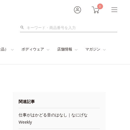
0
検
索
食品）
ボディウェア
店舗情報
マガジン
関連記事
仕事がはかどる音のはなし｜なにげな
Weekly