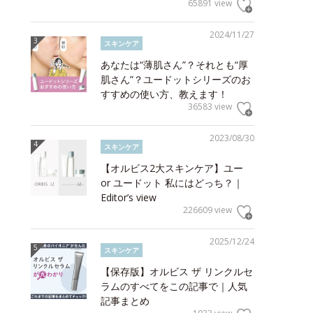
65891 view
2024/11/27
スキンケア
あなたは“薄肌さん”？それとも“厚
肌さん”？ユードットシリーズのお
すすめの使い方、教えます！
36583 view
2023/08/30
スキンケア
【オルビス2大スキンケア】ユー
or ユードット 私にはどっち？｜
Editor’s view
226609 view
2025/12/24
スキンケア
【保存版】オルビス ザ リンクルセ
ラムのすべてをこの記事で｜人気
記事まとめ