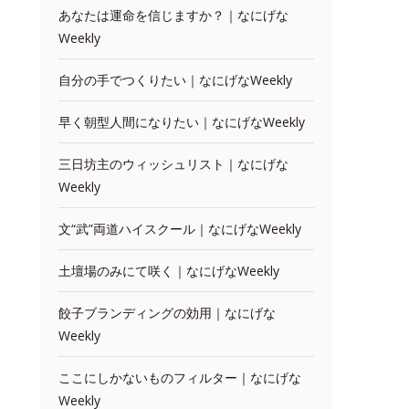
あなたは運命を信じますか？｜なにげな
Weekly
自分の手でつくりたい｜なにげなWeekly
早く朝型人間になりたい｜なにげなWeekly
三日坊主のウィッシュリスト｜なにげな
Weekly
文“武”両道ハイスクール｜なにげなWeekly
土壇場のみにて咲く｜なにげなWeekly
餃子ブランディングの効用｜なにげな
Weekly
ここにしかないものフィルター｜なにげな
Weekly