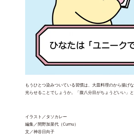
もうひとつ染みついている習慣は、大皿料理のから揚げな
光らせることでしょうか。「腹八分目がちょうどいい」
イラスト／タソカレー
編集／間野加菜代（Cumu）
文／神谷日向子