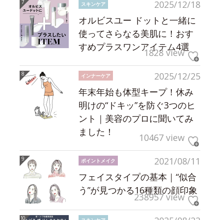
2025/12/18
スキンケア
オルビスユー ドットと一緒に
使ってさらなる美肌に！おす
すめプラスワンアイテム4選
1828 view
2025/12/25
インナーケア
年末年始も体型キープ！休み
明けの“ドキッ”を防ぐ3つのヒ
ント｜美容のプロに聞いてみ
ました！
10467 view
2021/08/11
ポイントメイク
フェイスタイプの基本｜“似合
う”が見つかる16種類の顔印象
238957 view