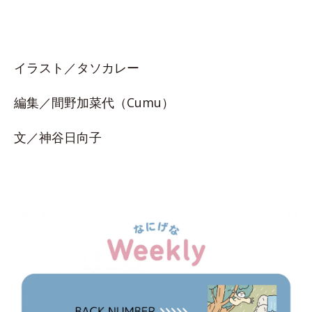
イラスト／タソカレー
編集／間野加菜代（Cumu）
文／神谷日向子