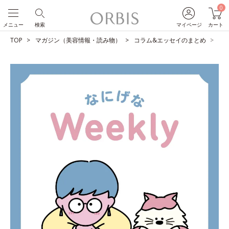
0
メニュー
検索
マイページ
カート
TOP
マガジン（美容情報・読み物）
コラム&エッセイのまとめ
飲