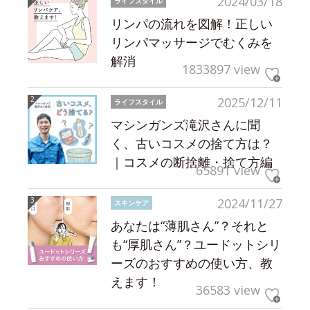
2024/03/18
ライフスタイル
リンパの流れを図解！正しい
リンパマッサージでむくみを
解消
1833897 view
2025/12/11
ライフスタイル
マシンガンズ滝沢さんに聞
く、古いコスメの捨て方は？
｜コスメの断捨離・捨て方編
65891 view
2024/11/27
スキンケア
あなたは“薄肌さん”？それと
も“厚肌さん”？ユードットシリ
ーズのおすすめの使い方、教
えます！
36583 view