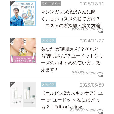
2025/12/11
ライフスタイル
マシンガンズ滝沢さんに聞
く、古いコスメの捨て方は？
｜コスメの断捨離・捨て方編
65891 view
2024/11/27
スキンケア
あなたは“薄肌さん”？それと
も“厚肌さん”？ユードットシリ
ーズのおすすめの使い方、教
えます！
36583 view
2023/08/30
スキンケア
【オルビス2大スキンケア】ユ
ー or ユードット 私にはどっ
ち？｜Editor’s view
226609 view