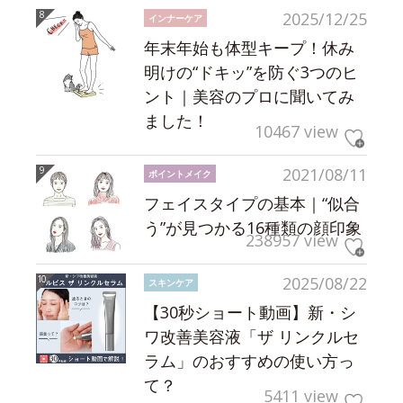
2025/12/25
インナーケア
年末年始も体型キープ！休み
明けの“ドキッ”を防ぐ3つのヒ
ント｜美容のプロに聞いてみ
ました！
10467 view
2021/08/11
ポイントメイク
フェイスタイプの基本｜“似合
う”が見つかる16種類の顔印象
238957 view
2025/08/22
スキンケア
【30秒ショート動画】新・シ
ワ改善美容液「ザ リンクルセ
ラム」のおすすめの使い方っ
て？
5411 view