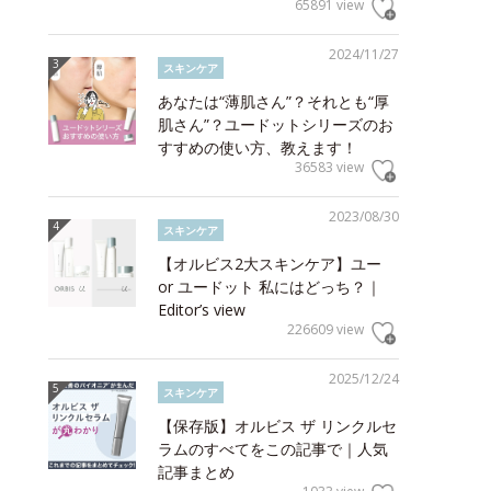
65891 view
2024/11/27
スキンケア
あなたは“薄肌さん”？それとも“厚
肌さん”？ユードットシリーズのお
すすめの使い方、教えます！
36583 view
2023/08/30
スキンケア
【オルビス2大スキンケア】ユー
or ユードット 私にはどっち？｜
Editor’s view
226609 view
2025/12/24
スキンケア
【保存版】オルビス ザ リンクルセ
ラムのすべてをこの記事で｜人気
記事まとめ