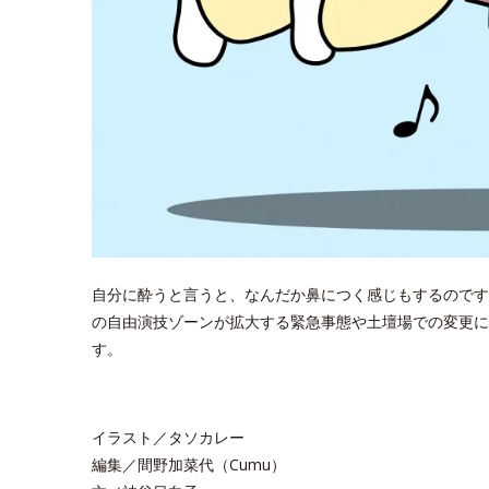
自分に酔うと言うと、なんだか鼻につく感じもするのです
の自由演技ゾーンが拡大する緊急事態や土壇場での変更に
す。
イラスト／タソカレー
編集／間野加菜代（Cumu）