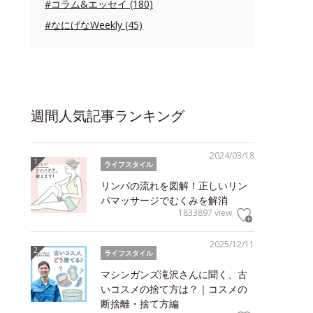
#コラム&エッセイ (180)
#なにげなWeekly (45)
週間人気記事ランキング
2024/03/18
ライフスタイル
リンパの流れを図解！正しいリン
パマッサージでむくみを解消
1833897 view
2025/12/11
ライフスタイル
マシンガンズ滝沢さんに聞く、古
いコスメの捨て方は？｜コスメの
断捨離・捨て方編