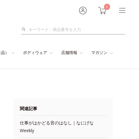
0
検
索
食品）
ボディウェア
店舗情報
マガジン
関連記事
仕事がはかどる音のはなし｜なにげな
Weekly