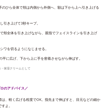
手のひら全体で頬は内側から外側へ、額は下から上へ引き上げる
し引き上げて3秒キープ。
で頬全体を引き上げながら、親指でフェイスラインを引き上げ
シワを切るようになじませる。
手の平に広げ、下から上に手を密着させながら伸ばす。
白・保湿クリームとして
プロのアドバイス／
際は、軽く広げる程度でOK。指先まで伸ばすと、目元などの細か
ですよ。