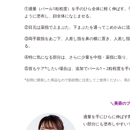
①適量（パール1粒程度）を手のひら全体に軽く伸ばす。
ように塗布し、顔全体になじませる。
②目元は薬指で上まぶた、下まぶたを通ってこめかみに流
③両手親指をあご下、人差し指を鼻の横に置き、人差し指
る。
④特に気になる部分は、さらに少量を中指・薬指に取り、
⑤首もケア*したい場合は、追加でパール1～2粒程度を
*顔用に開発した商品なので肌状態に注意してご使用ください。美
＼美容の
適量を手にひらに伸ばす
い部分にも塗布しやすい