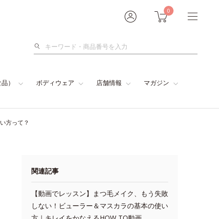
0
検
索
食品）
ボディウェア
店舗情報
マガジン
使い方って？
関連記事
【動画でレッスン】まつ毛メイク、もう失敗
しない！ビューラー＆マスカラの基本の使い
方｜キレイをかなえるHOW TO動画