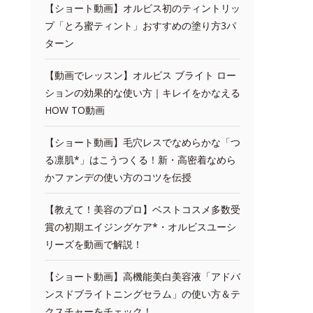
【ショート動画】オルビス初のティントリッ
プ「とろ蜜ティント」おすすめの塗り方3パ
ターン
【動画でレッスン】オルビス ブライト ロー
ションの効果的な使い方｜キレイをかなえる
HOW TO動画
【ショート動画】毛穴レスでなめらかな「つ
る凛肌*」はこうつくる！新・高密着なめら
かファンデの使い方のコツを伝授
【教えて！美容のプロ】ベストコスメ多数受
賞の初期エイジングケア*・オルビスユーシ
リーズを動画で解説！
【ショート動画】高機能美白美容液「アドバ
ンスドブライトニングセラム」の使い方＆テ
クスチャーをチェック！