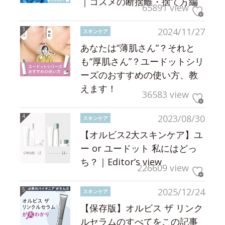
｜コスメの断捨離・捨て方編
65891 view
2024/11/27
スキンケア
あなたは“薄肌さん”？それと
も“厚肌さん”？ユードットシリ
ーズのおすすめの使い方、教
えます！
36583 view
2023/08/30
スキンケア
【オルビス2大スキンケア】ユ
ー or ユードット 私にはどっ
ち？｜Editor’s view
226609 view
2025/12/24
スキンケア
【保存版】オルビス ザ リンク
ルセラムのすべてをこの記事