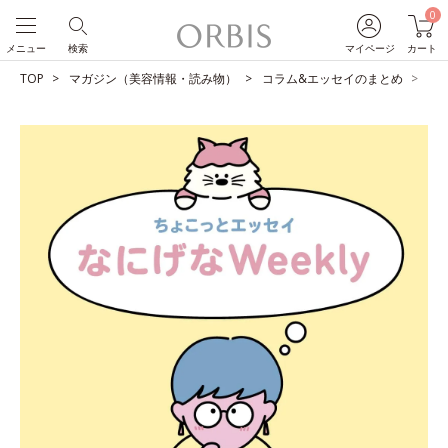
0
メニュー
検索
マイページ
カート
TOP
マガジン（美容情報・読み物）
コラム&エッセイのまとめ
文“