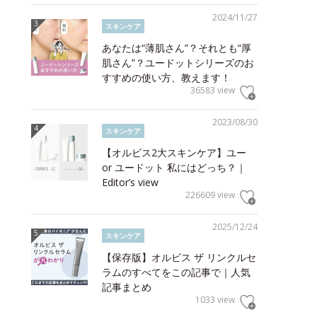
2024/11/27
スキンケア
あなたは“薄肌さん”？それとも“厚
肌さん”？ユードットシリーズのお
すすめの使い方、教えます！
36583 view
2023/08/30
スキンケア
【オルビス2大スキンケア】ユー
or ユードット 私にはどっち？｜
Editor’s view
226609 view
2025/12/24
スキンケア
【保存版】オルビス ザ リンクルセ
ラムのすべてをこの記事で｜人気
記事まとめ
1033 view