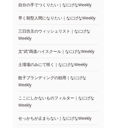
自分の手でつくりたい｜なにげなWeekly
早く朝型人間になりたい｜なにげなWeekly
三日坊主のウィッシュリスト｜なにげな
Weekly
文“武”両道ハイスクール｜なにげなWeekly
土壇場のみにて咲く｜なにげなWeekly
餃子ブランディングの効用｜なにげな
Weekly
ここにしかないものフィルター｜なにげな
Weekly
せっかちが止まらない｜なにげなWeekly