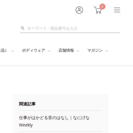
0
検
索
食品）
ボディウェア
店舗情報
マガジン
関連記事
仕事がはかどる音のはなし｜なにげな
Weekly