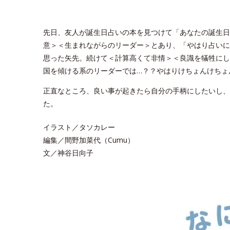
先日、友人が誕生日占いの本を見つけて「あなたの誕生日
意＞＜生まれながらのリーダー＞とあり、「やはり占いに
思った矢先。続けて＜計算高くて非情＞＜良識を犠牲にし
国を傾ける系のリーダーでは…？？やはりけちょんけちょ
正直なところ、良い事が起きたら自分の手柄にしたいし、
た。
イラスト／タソカレー
編集／間野加菜代（Cumu）
文／神谷日向子