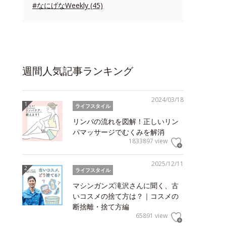
#なにげなWeekly (45)
週間人気記事ランキング
2024/03/18
ライフスタイル
リンパの流れを図解！正しいリン
パマッサージでむくみを解消
1833897 view
2025/12/11
ライフスタイル
マシンガンズ滝沢さんに聞く、古
いコスメの捨て方は？｜コスメの
断捨離・捨て方編
65891 view