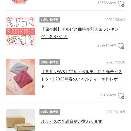
12586 view
2023/08/04
お買い物情報
【保存版】オルビス価格帯別人気ランキン
グ 各BEST５
28921 view
2023/02/20
お買い物情報
【共創NEWS】定番ノベルティにも春テイス
トを♪｜2023年春のノベルティ 制作レポー
ト
9218 view
2023/01/05
お買い物情報
オルビスの配送資材が変わります