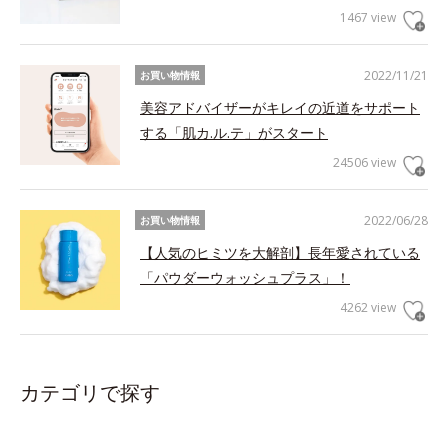
1467 view
2022/11/21
お買い物情報
美容アドバイザーがキレイの近道をサポート
する「肌カ.ル.テ」がスタート
24506 view
2022/06/28
お買い物情報
【人気のヒミツを大解剖】長年愛されている
「パウダーウォッシュプラス」！
4262 view
カテゴリで探す