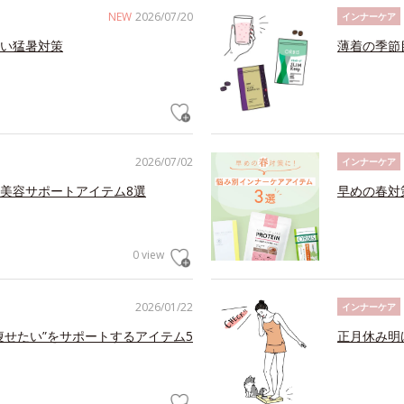
NEW
2026/07/20
インナーケア
い猛暑対策
薄着の季節
2026/07/02
インナーケア
美容サポートアイテム8選
早めの春対
0 view
2026/01/22
インナーケア
痩せたい”をサポートするアイテム5
正月休み明