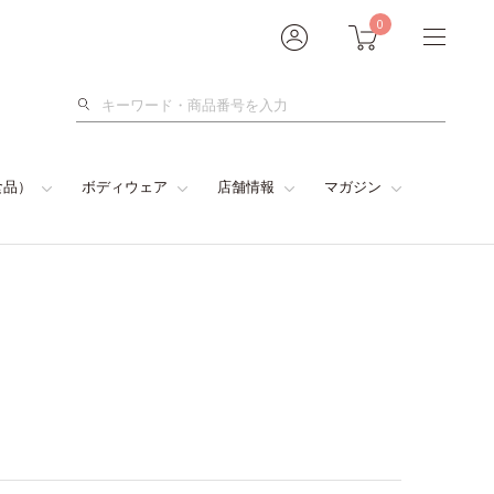
0
検
索
食品）
ボディウェア
店舗情報
マガジン