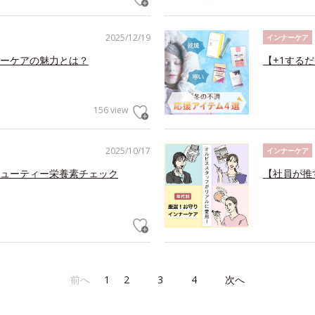
2025/12/19
インナーケア
ーケアの魅力とは？
【+1する
156 view
2025/10/17
インナーケア
ューティー栄養素チェック
【社員が推
前へ
1
2
3
4
次へ