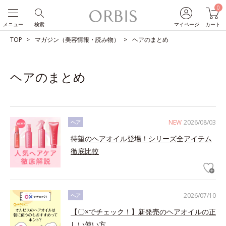
0
メニュー
検索
マイページ
カート
TOP
マガジン（美容情報・読み物）
ヘアのまとめ
ヘアのまとめ
NEW
2026/08/03
ヘア
待望のヘアオイル登場！シリーズ全アイテム
徹底比較
2026/07/10
ヘア
【〇×でチェック！】新発売のヘアオイルの正
しい使い方