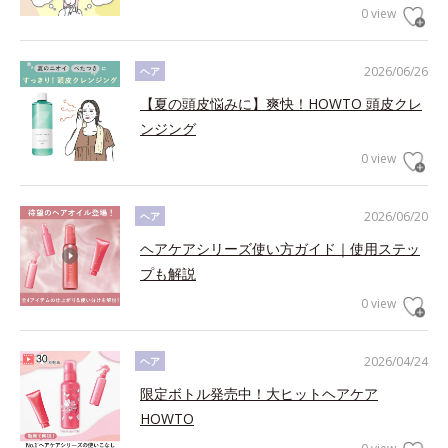
0 view
2026/06/26
ヘア
【夏の頭皮悩みに】爽快！HOWTO 頭皮クレ
ンジング
0 view
2026/06/20
ヘア
ヘアケアシリーズ使い方ガイド｜使用ステッ
プも解説
0 view
2026/04/24
ヘア
限定ボトル発売中！大ヒットヘアケア
HOWTO