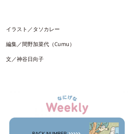
イラスト／タソカレー
編集／間野加菜代（Cumu）
文／神谷日向子