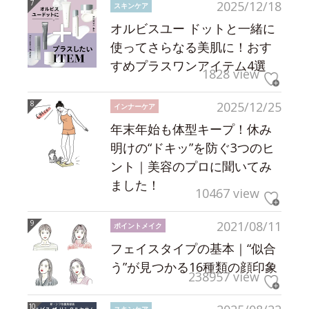
2025/12/18
スキンケア
オルビスユー ドットと一緒に
使ってさらなる美肌に！おす
すめプラスワンアイテム4選
1828 view
2025/12/25
インナーケア
年末年始も体型キープ！休み
明けの“ドキッ”を防ぐ3つのヒ
ント｜美容のプロに聞いてみ
ました！
10467 view
2021/08/11
ポイントメイク
フェイスタイプの基本｜“似合
う”が見つかる16種類の顔印象
238957 view