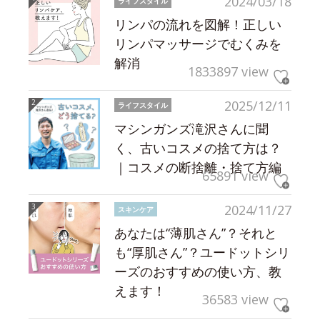
2024/03/18
ライフスタイル
リンパの流れを図解！正しい
リンパマッサージでむくみを
解消
1833897 view
2025/12/11
ライフスタイル
マシンガンズ滝沢さんに聞
く、古いコスメの捨て方は？
｜コスメの断捨離・捨て方編
65891 view
2024/11/27
スキンケア
あなたは“薄肌さん”？それと
も“厚肌さん”？ユードットシリ
ーズのおすすめの使い方、教
えます！
36583 view