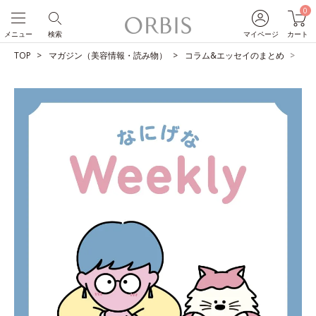
0
メニュー
検索
マイページ
カート
TOP
マガジン（美容情報・読み物）
コラム&エッセイのまとめ
飲