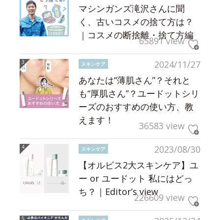
マシンガンズ滝沢さんに聞
く、古いコスメの捨て方は？
｜コスメの断捨離・捨て方編
65891 view
2024/11/27
スキンケア
あなたは“薄肌さん”？それと
も“厚肌さん”？ユードットシリ
ーズのおすすめの使い方、教
えます！
36583 view
2023/08/30
スキンケア
【オルビス2大スキンケア】ユ
ー or ユードット 私にはどっ
ち？｜Editor’s view
226609 view