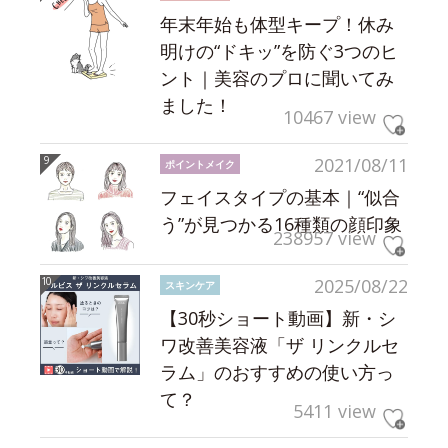
年末年始も体型キープ！休み
明けの“ドキッ”を防ぐ3つのヒ
ント｜美容のプロに聞いてみ
ました！
10467 view
2021/08/11
ポイントメイク
フェイスタイプの基本｜“似合
う”が見つかる16種類の顔印象
238957 view
2025/08/22
スキンケア
【30秒ショート動画】新・シ
ワ改善美容液「ザ リンクルセ
ラム」のおすすめの使い方っ
て？
5411 view