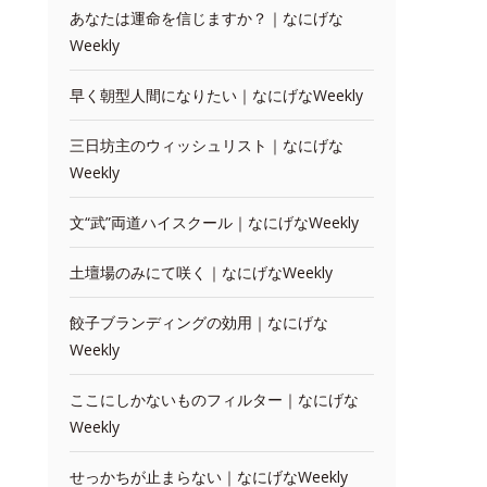
あなたは運命を信じますか？｜なにげな
Weekly
早く朝型人間になりたい｜なにげなWeekly
三日坊主のウィッシュリスト｜なにげな
Weekly
文“武”両道ハイスクール｜なにげなWeekly
土壇場のみにて咲く｜なにげなWeekly
餃子ブランディングの効用｜なにげな
Weekly
ここにしかないものフィルター｜なにげな
Weekly
せっかちが止まらない｜なにげなWeekly