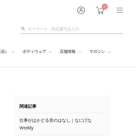
0
検
索
食品）
ボディウェア
店舗情報
マガジン
関連記事
仕事がはかどる音のはなし｜なにげな
Weekly