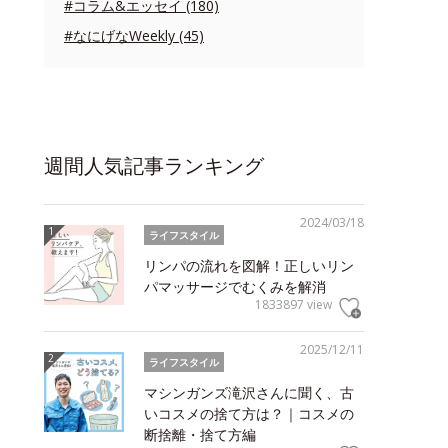
#コラム&エッセイ (180)
#なにげなWeekly (45)
週間人気記事ランキング
2024/03/18
ライフスタイル
リンパの流れを図解！正しいリン
パマッサージでむくみを解消
1833897 view
2025/12/11
ライフスタイル
マシンガンズ滝沢さんに聞く、古
いコスメの捨て方は？｜コスメの
断捨離・捨て方編