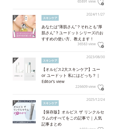
65891 view
2024/11/27
スキンケア
あなたは“薄肌さん”？それとも“厚
肌さん”？ユードットシリーズのお
すすめの使い方、教えます！
36583 view
2023/08/30
スキンケア
【オルビス2大スキンケア】ユー
or ユードット 私にはどっち？｜
Editor’s view
226609 view
2025/12/24
スキンケア
【保存版】オルビス ザ リンクルセ
ラムのすべてをこの記事で｜人気
記事まとめ