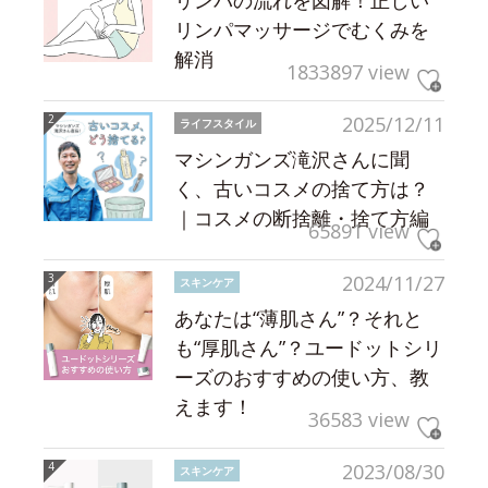
リンパの流れを図解！正しい
リンパマッサージでむくみを
解消
1833897 view
2025/12/11
ライフスタイル
マシンガンズ滝沢さんに聞
く、古いコスメの捨て方は？
｜コスメの断捨離・捨て方編
65891 view
2024/11/27
スキンケア
あなたは“薄肌さん”？それと
も“厚肌さん”？ユードットシリ
ーズのおすすめの使い方、教
えます！
36583 view
2023/08/30
スキンケア