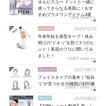
オルビスユー ドットと一緒に
使ってさらなる美肌に！おす
すめプラスワンアイテム4選
1828 view
2025/12/25
インナーケア
年末年始も体型キープ！休み
明けの“ドキッ”を防ぐ3つのヒ
ント｜美容のプロに聞いてみ
ました！
10467 view
2021/08/11
ポイントメイク
フェイスタイプの基本｜“似合
う”が見つかる16種類の顔印象
238957 view
2025/08/22
スキンケア
【30秒ショート動画】新・シ