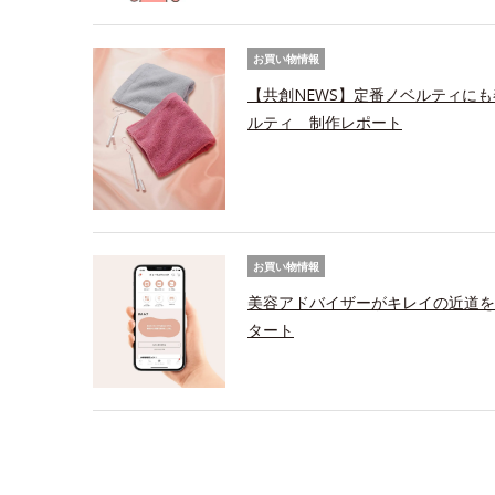
お買い物情報
【共創NEWS】定番ノベルティにも
ルティ 制作レポート
お買い物情報
美容アドバイザーがキレイの近道を
タート