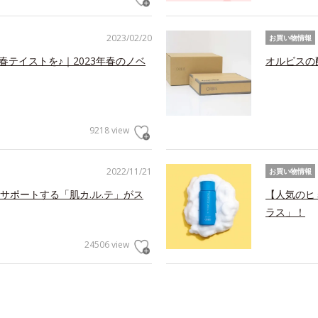
2023/02/20
お買い物情報
春テイストを♪｜2023年春のノベ
オルビスの
9218 view
2022/11/21
お買い物情報
サポートする「肌カ.ル.テ」がス
【人気のヒ
ラス」！
24506 view