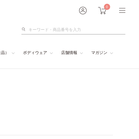
0
検
索
食品）
ボディウェア
店舗情報
マガジン