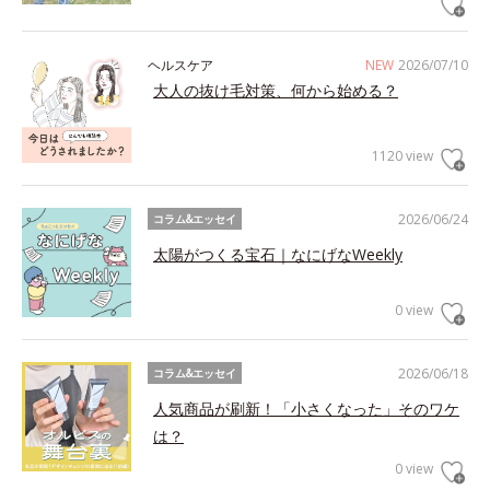
ヘルスケア
NEW
2026/07/10
大人の抜け毛対策、何から始める？
1120 view
2026/06/24
コラム&エッセイ
太陽がつくる宝石｜なにげなWeekly
0 view
2026/06/18
コラム&エッセイ
人気商品が刷新！「小さくなった」そのワケ
は？
0 view