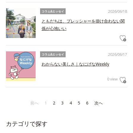
2026/06/18
コラム&エッセイ
ともだちは、プレッシャーを掛け合わない関
係が心地いい
2026/06/17
コラム&エッセイ
わからない美しさ｜なにげなWeekly
0 view
前へ
1
2
3
4
5
6
次へ
カテゴリで探す