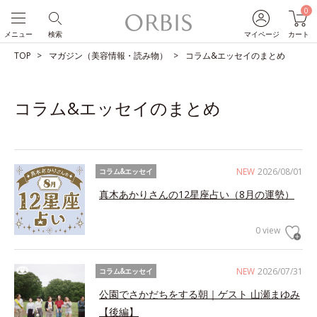
0
メニュー
検索
マイページ
カート
TOP
マガジン（美容情報・読み物）
コラム&エッセイのまとめ
コラム&エッセイのまとめ
NEW
2026/08/01
コラム&エッセイ
真木あかりさんの12星座占い（8月の運勢）
0 view
NEW
2026/07/31
コラム&エッセイ
公園でさかだちをする朝｜ゲスト 山瀬まゆみ
【後編】