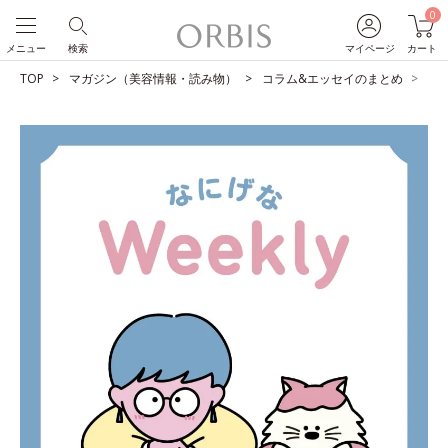
0
メニュー
検索
マイページ
カート
TOP
マガジン（美容情報・読み物）
コラム&エッセイのまとめ
飲