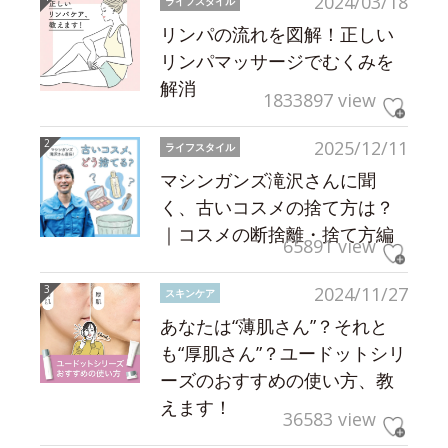
2024/03/18
ライフスタイル
リンパの流れを図解！正しい
リンパマッサージでむくみを
解消
1833897 view
2025/12/11
ライフスタイル
マシンガンズ滝沢さんに聞
く、古いコスメの捨て方は？
｜コスメの断捨離・捨て方編
65891 view
2024/11/27
スキンケア
あなたは“薄肌さん”？それと
も“厚肌さん”？ユードットシリ
ーズのおすすめの使い方、教
えます！
36583 view