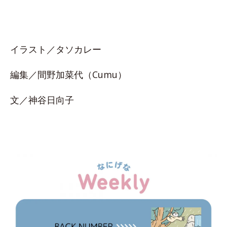
イラスト／タソカレー
編集／間野加菜代（Cumu）
文／神谷日向子