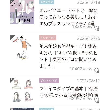
2025/12/18
スキンケア
オルビスユー ドットと一緒に
使ってさらなる美肌に！おす
すめプラスワンアイテム4選
1828 view
2025/12/25
インナーケア
年末年始も体型キープ！休み
明けの“ドキッ”を防ぐ3つのヒ
ント｜美容のプロに聞いてみ
ました！
10467 view
2021/08/11
ポイントメイク
フェイスタイプの基本｜“似合
う”が見つかる16種類の顔印象
238957 view