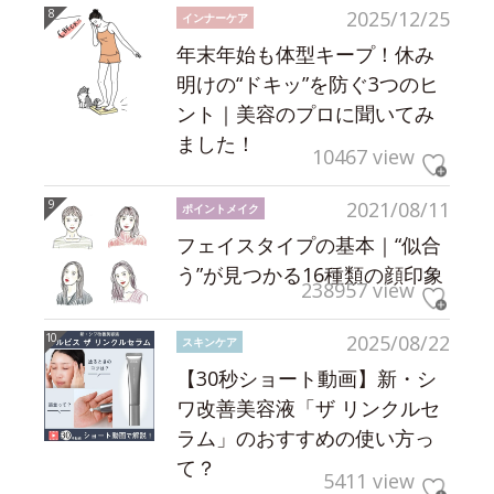
2025/12/25
インナーケア
年末年始も体型キープ！休み
明けの“ドキッ”を防ぐ3つのヒ
ント｜美容のプロに聞いてみ
ました！
10467 view
2021/08/11
ポイントメイク
フェイスタイプの基本｜“似合
う”が見つかる16種類の顔印象
238957 view
2025/08/22
スキンケア
【30秒ショート動画】新・シ
ワ改善美容液「ザ リンクルセ
ラム」のおすすめの使い方っ
て？
5411 view