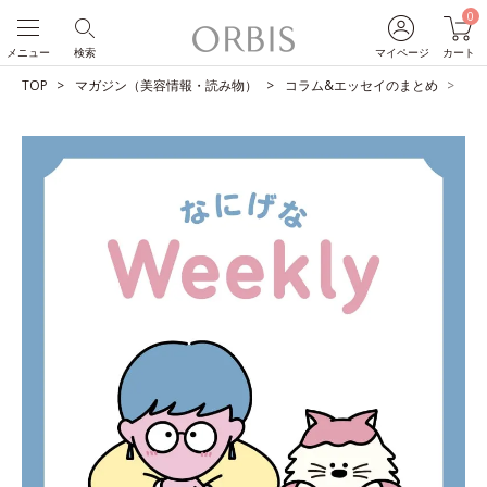
0
メニュー
検索
マイページ
カート
TOP
マガジン（美容情報・読み物）
コラム&エッセイのまとめ
自