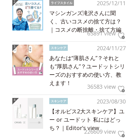
2025/12/11
ライフスタイル
マシンガンズ滝沢さんに聞
く、古いコスメの捨て方は？
｜コスメの断捨離・捨て方編
65891 view
2024/11/27
スキンケア
あなたは“薄肌さん”？それと
も“厚肌さん”？ユードットシリ
ーズのおすすめの使い方、教
えます！
36583 view
2023/08/30
スキンケア
【オルビス2大スキンケア】ユ
ー or ユードット 私にはどっ
ち？｜Editor’s view
226609 view