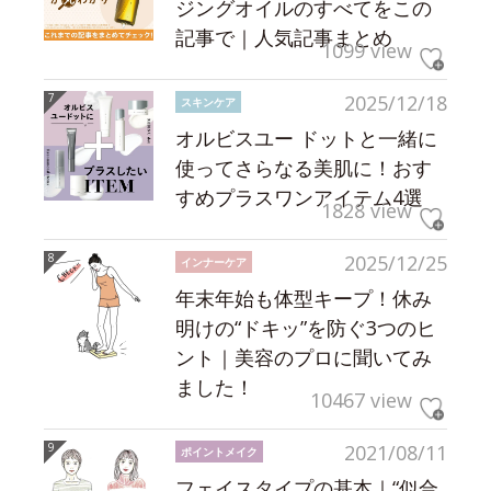
ジングオイルのすべてをこの
記事で｜人気記事まとめ
1099 view
2025/12/18
スキンケア
オルビスユー ドットと一緒に
使ってさらなる美肌に！おす
すめプラスワンアイテム4選
1828 view
2025/12/25
インナーケア
年末年始も体型キープ！休み
明けの“ドキッ”を防ぐ3つのヒ
ント｜美容のプロに聞いてみ
ました！
10467 view
2021/08/11
ポイントメイク
フェイスタイプの基本｜“似合