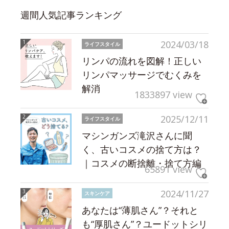
週間人気記事ランキング
2024/03/18
ライフスタイル
リンパの流れを図解！正しい
リンパマッサージでむくみを
解消
1833897 view
2025/12/11
ライフスタイル
マシンガンズ滝沢さんに聞
く、古いコスメの捨て方は？
｜コスメの断捨離・捨て方編
65891 view
2024/11/27
スキンケア
あなたは“薄肌さん”？それと
も“厚肌さん”？ユードットシリ