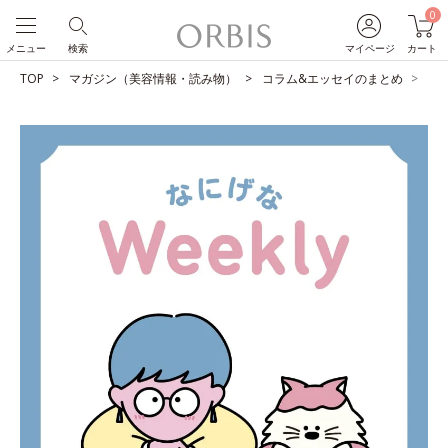
0
メニュー
検索
マイページ
カート
TOP
マガジン（美容情報・読み物）
コラム&エッセイのまとめ
カ