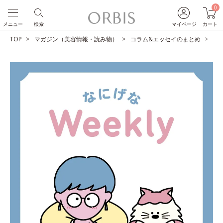
0
メニュー
検索
マイページ
カート
TOP
マガジン（美容情報・読み物）
コラム&エッセイのまとめ
父