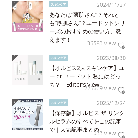
2024/11/27
スキンケア
あなたは“薄肌さん”？それと
も“厚肌さん”？ユードットシリ
ーズのおすすめの使い方、教
えます！
36583 view
2023/08/30
スキンケア
【オルビス2大スキンケア】ユ
ー or ユードット 私にはどっ
ち？｜Editor’s view
226609 view
2025/12/24
スキンケア
【保存版】オルビス ザ リンク
ルセラムのすべてをこの記事
で｜人気記事まとめ
1033 view