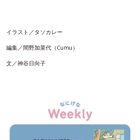
イラスト／タソカレー
編集／間野加菜代（Cumu）
文／神谷日向子